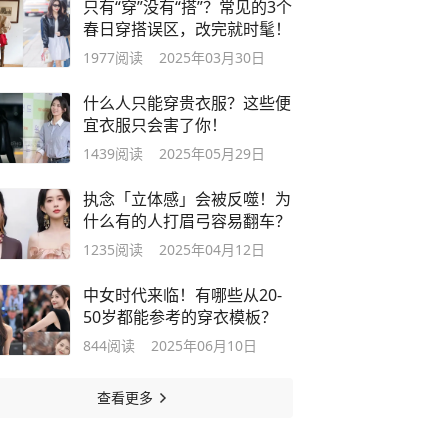
只有“穿”没有“搭”？常见的3个
春日穿搭误区，改完就时髦！
1977
阅读
2025年03月30日
什么人只能穿贵衣服？这些便
宜衣服只会害了你！
1439
阅读
2025年05月29日
执念「立体感」会被反噬！为
什么有的人打眉弓容易翻车？
1235
阅读
2025年04月12日
中女时代来临！有哪些从20-
50岁都能参考的穿衣模板？
844
阅读
2025年06月10日
查看更多