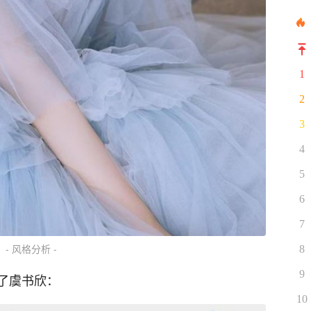
1
2
3
4
5
6
7
- 风格分析 -
8
9
了虞书欣：
10