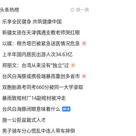
头条热榜
换一换
乐享全民健身 共筑健康中国
新疆女孩在天津偶遇支教老师哭红眼
以媒：穆杰塔巴被紧急送医情况危急
上半年国内居民出游人次34.63亿
郑丽文：台湾从来没有“独立”过
台风白海豚或携极端暴雨重创多省市
双胞胎高考同考660分被同一大学录取
暴雨致棺材厂14副棺材被冲走
台风白海豚闭眼意味着什么
施一公拒盆栽式人才
男子骑车分心慌乱中连人带车摔倒