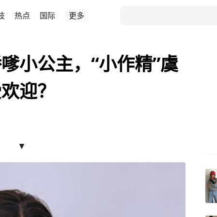
技
热点
国际
更多
嗲小公主，“小作精”虞
受欢迎？
▼