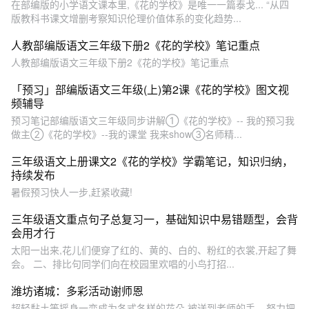
在部编版的小学语文课本里,《花的学校》是唯一一篇泰戈... “从四
版教科书课文增删考察知识伦理价值体系的变化趋势...
人教部编版语文三年级下册2《花的学校》笔记重点
人教部编版语文三年级下册2《花的学校》笔记重点
「预习」部编版语文三年级(上)第2课《花的学校》图文视
频辅导
预习笔记部编版语文三年级同步讲解①《花的学校》-- 我的预习我
做主②《花的学校》--我的课堂 我来show③名师精...
三年级语文上册课文2《花的学校》学霸笔记，知识归纳，
持续发布
暑假预习快人一步,赶紧收藏!
三年级语文重点句子总复习一，基础知识中易错题型，会背
会用才行
太阳一出来,花儿们便穿了红的、黄的、白的、粉红的衣裳,开起了舞
会。 二、排比句同学们向在校园里欢唱的小鸟打招...
潍坊诸城：多彩活动谢师恩
超轻黏土等摇身一变成为各式各样的花朵,被送到老师的手... 努力把