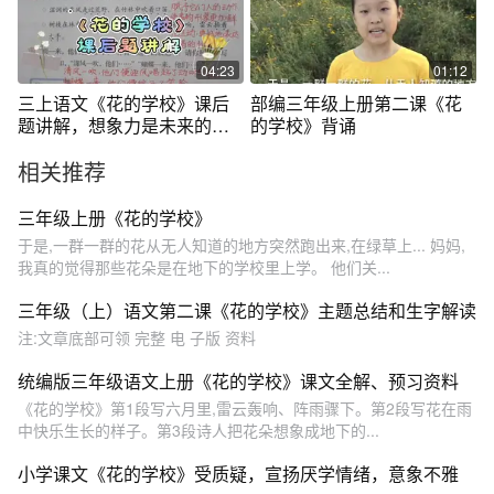
04:23
01:12
三上语文《花的学校》课后
部编三年级上册第二课《花
题讲解，想象力是未来的核
的学校》背诵
心竞争力！
相关推荐
三年级上册《花的学校》
于是,一群一群的花从无人知道的地方突然跑出来,在绿草上... 妈妈,
我真的觉得那些花朵是在地下的学校里上学。 他们关...
三年级（上）语文第二课《花的学校》主题总结和生字解读
注:文章底部可领 完整 电 子版 资料
统编版三年级语文上册《花的学校》课文全解、预习资料
《花的学校》第1段写六月里,雷云轰响、阵雨骤下。第2段写花在雨
中快乐生长的样子。第3段诗人把花朵想象成地下的...
小学课文《花的学校》受质疑，宣扬厌学情绪，意象不雅