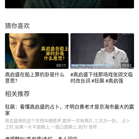
猜你喜欢
03:11
00:52
高启盛在船上算的卦是什么
#高启盛下线那场戏张颂文临
意思？
时改台词 #狂飙 #高启强
相关推荐
狂飙：看懂高启盛的占卜，才明白黄老才是京海市最大的赢
家
高启盛用的这个东西叫做胜杯,胜杯一共有两片,三次为一卦。 占卜
之时,如果一片平面朝上,一面凸面朝上,则为“圣杯...
老师酷似“高启盛”走红，本人回应