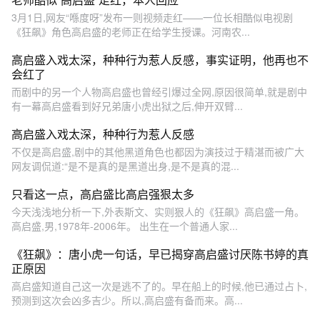
3月1日,网友“喺度呀”发布一则视频走红——一位长相酷似电视剧
《狂飙》角色高启盛的老师正在给学生授课。河南农...
高启盛入戏太深，种种行为惹人反感，事实证明，他再也不
会红了
而剧中的另一个人物高启盛也曾经引爆过全网,原因很简单,就是剧中
有一幕高启盛看到好兄弟唐小虎出狱之后,伸开双臂...
高启盛入戏太深，种种行为惹人反感
不仅是高启盛,剧中的其他黑道角色也都因为演技过于精湛而被广大
网友调侃道:“是不是真的是黑道出身,是不是真的混...
只看这一点，高启盛比高启强狠太多
今天浅浅地分析一下,外表斯文、实则狠人的《狂飙》高启盛一角。
高启盛,男,1978年-2006年。 出生在一个普通人家...
《狂飙》：唐小虎一句话，早已揭穿高启盛讨厌陈书婷的真
正原因
高启盛知道自己这一次是逃不了的。早在船上的时候,他已通过占卜,
预测到这次会凶多吉少。所以,高启盛有备而来。高...