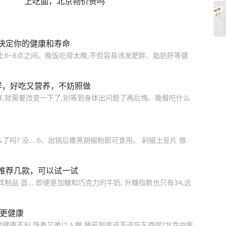
上吃面，北京物价贵吗
决定你的健康和寿命
上6~8点之间。晚饭吃得太晚,不但容易诱发肥胖、脂肪肝等健
样，好吃又营养，不妨照做
样,就需要改变一下了,别等到身体出问题了再后悔。晚餐吃什么
吗? 没... 6、出锅后撒黑胡椒粉即可食用。 剁椒土豆片 做
推荐几款，可以试一试
制品 首... 即便是加糖和巧克力的牛奶, 升糖指数也只有34,远
吃更健康
对健康不利,饿着又难以入眠,睡前到底该不该吃东西呢?北京中医