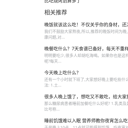
比吃烧烤划算多了
相关推荐
晚饭就该这么吃！不仅关乎你的身材，还
我们不鼓励大家熬夜,所以,推荐的晚饭时间为晚
康问题,对...
晚餐吃什么？7天食谱已备好，每天不重
明明要吃少,很多人却胡吃海喝。如果你也是这
呢?每天...
今天晚上吃什么？
还有一个小时就下班了,大家想好晚上要吃些什么了
法: 1.土...
很多人晚上饿了，想吃又不敢吃，给大家
那么糖尿病患者睡前加餐吃什么好呢? 1.乳类及其
比号称...
睡前饥饿难以入眠 营养师教你夜宵怎么
于是晚上10点、11点就可能感到饥饿。吃夜宵