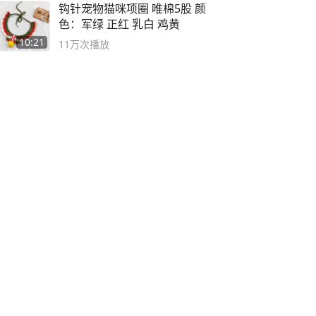
钩针宠物猫咪项圈 唯棉5股 颜
色：军绿 正红 乳白 鸡黄
10:21
11万
次播放