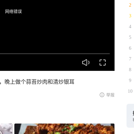
2
网络错误
3
4
5
6
7
8
吃，晚上做个蒜苔炒肉和清炒银耳
9
10
举报