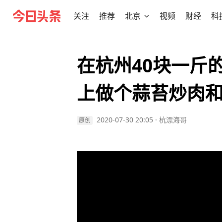
关注
推荐
北京
视频
财经
科
在杭州40块一斤
上做个蒜苔炒肉
2020-07-30 20:05
·
杭漂海哥
原创