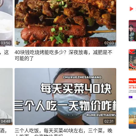
03:50
02:03
，这
40块钱吃烧烤能吃多少？深夜放毒，减肥是不
可能的了
04:48
02:31
啤酒，
三个人吃饭，每天买菜40块左右，三个菜，晚