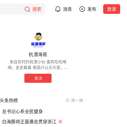
搜索
消息
发布
登录
杭漂海哥
来自农村的杭漂小伙 喜欢吃吃喝
喝，走走看看 很高兴认识大家，带
大家看不一样的人间烟火
关注
头条热榜
换一换
总书记心系全民健身
白海豚将正面袭击贯穿浙江