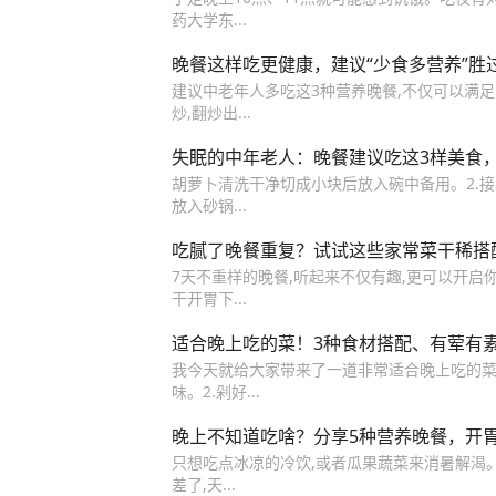
药大学东...
晚餐这样吃更健康，建议“少食多营养”胜
建议中老年人多吃这3种营养晚餐,不仅可以满足身
炒,翻炒出...
失眠的中年老人：晚餐建议吃这3样美食
胡萝卜清洗干净切成小块后放入碗中备用。2.接着,
放入砂锅...
吃腻了晚餐重复？试试这些家常菜干稀搭
7天不重样的晚餐,听起来不仅有趣,更可以开启你
干开胃下...
适合晚上吃的菜！3种食材搭配、有荤有
我今天就给大家带来了一道非常适合晚上吃的菜,把
味。2.剁好...
晚上不知道吃啥？分享5种营养晚餐，开
只想吃点冰凉的冷饮,或者瓜果蔬菜来消暑解渴
差了,天...