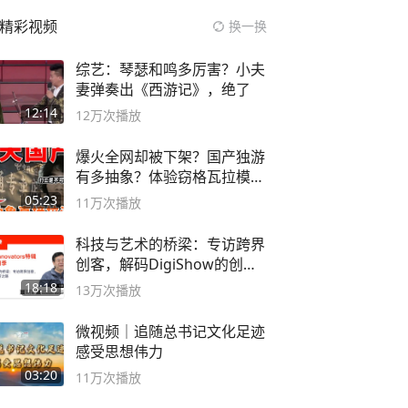
精彩视频
换一换
综艺：琴瑟和鸣多厉害？小夫
妻弹奏出《西游记》，绝了
12:14
12万
次播放
爆火全网却被下架？国产独游
有多抽象？体验窃格瓦拉模拟
器！
05:23
11万
次播放
科技与艺术的桥梁：专访跨界
创客，解码DigiShow的创新
之路
18:18
13万
次播放
微视频｜追随总书记文化足迹
感受思想伟力
03:20
11万
次播放