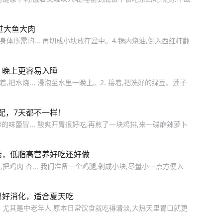
过大鱼大肉
体所需的... 再切成小块放在盆中。4.锅内烧油,倒入西红柿翻
，晚上更容易入睡
把水烧... 浸泡至水里一晚上。2. 接着,把洗好的绿豆、莲子
配，7天都不一样！
的味蕾冒... 酸爽开胃很好吃,再煎了一块鸡排,来一碟麻辣萝卜
素，低脂高营养好吃还好做
鸡肉 杏... 我们准备一个鸡腿,剁成小块,尽量小一点方便入
胃好消化，适合夏天吃
。尤其是中老年人,原本日常饮食就吃得清淡,大热天里胃口就更