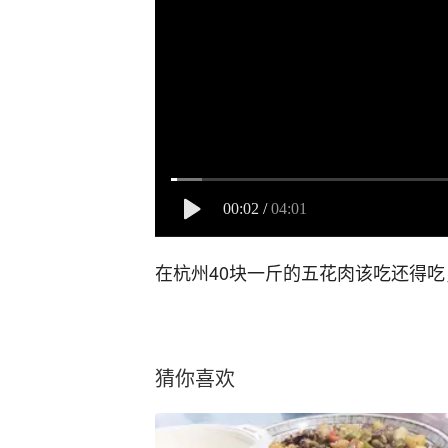
00:02
/
04:01
在杭州40块一斤的五花肉该吃还得
猜你喜欢