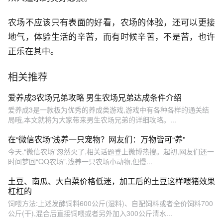
农场不应该只有表面的好看，农场的体验，还可以更接
地气，体验生活的辛苦，而有时候辛苦，不是苦，也许
正乐在其中。
相关推荐
爱养成3农场兄弟攻略 男生农场兄弟达成条件介绍
爱养成3是一款极为优秀的养成类游戏,游戏中有各种各样的通关结
局哦,本文就将为大家带来男生农场兄弟的详细攻略。...
在“微信农场”浅养一只宠物？网友们：万物皆可“养”
今天,“微信农场”忽然火了,相关话题登上微博热搜。起初,网友们还一
时间梦回“QQ农场”,浅养一只农场小动物,但慢...
土豆、南瓜、大白菜价格低迷，加工后的土豆这样喂猪效果
杠杠的
饲喂方法:上述发酵饲料600公斤(湿料)、自配饲料或者全价饲料700
公斤(干),混合后直接饲喂或者另外加入300公斤清水...