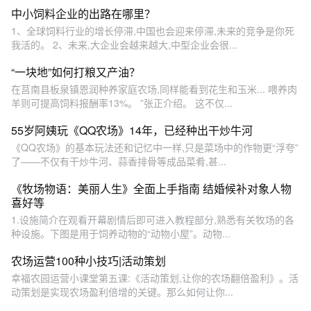
中小饲料企业的出路在哪里？
1、全球饲料行业的增长停滞,中国也会迎来停滞,未来的竞争是你死
我活的。 2、未来,大企业会越来越大,中型企业会很...
“一块地”如何打粮又产油？
在莒南县板泉镇恩润种养家庭农场,同样能看到花生和玉米... 喂养肉
羊则可提高饲料报酬率13%。 ”张正介绍。 这不仅...
55岁阿姨玩《QQ农场》14年，已经种出干炒牛河
《QQ农场》的基本玩法还和记忆中一样,只是菜场中的作物更“浮夸”
了——不仅有干炒牛河、蒜香排骨等成品菜肴,甚...
《牧场物语：美丽人生》全面上手指南 结婚候补对象人物
喜好等
1.设施简介在观看开幕剧情后即可进入教程部分,熟悉有关牧场的各
种设施。下图是用于饲养动物的“动物小屋”。动物...
农场运营100种小技巧|活动策划
幸福农园运营小课堂第五课:《活动策划,让你的农场翻倍盈利》。活
动策划是实现农场盈利倍增的关键。那么如何让你...