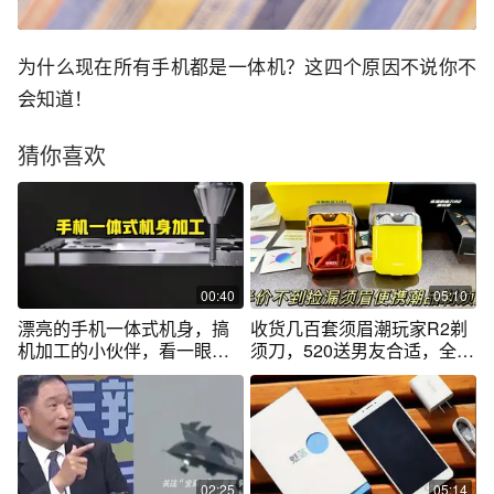
为什么现在所有手机都是一体机？这四个原因不说你不
会知道！
猜你喜欢
00:40
05:10
漂亮的手机一体式机身，搞
收货几百套须眉潮玩家R2剃
机加工的小伙伴，看一眼能
须刀，520送男友合适，全合
懂吗？
金一体机身
02:25
05:14