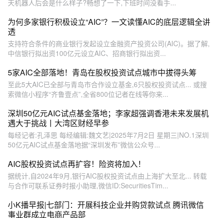
天机器人后会是什么样子?畅想了一下,下班时间没看手...
为何多家银行积极设立“AIC”？一文读懂AIC的底层逻辑全讲
透
支持符合条件的商业银行发起设立金融资产投资公司(AIC)。据了解,
中信银行拟出资100亿元设立AIC、招商银行拟出资...
5家AIC全部落地！青岛在股权投资试点城市中拔得头筹
至此5大AIC已全部与青岛市合作设立基金,6只股权投资试点... 或搜
索微信小程序“齐鲁壹点”,全省800位记者在线等你来...
深圳50亿元AIC试点基金落地；李家超强调香港未来发展机
遇大于挑战丨大湾区财经早参
每经记者:孔泽思 每经编辑:魏文艺|2025年7月2日 星期三|NO.1深圳
50亿元AIC试点基金落地据“深圳发布”微信公众号...
AIC股权投资试点再扩容！险资将加入！
据统计,自2024年9月,银行AIC股权投资试点由上海扩大至北... 转载
与合作可联系证券时报小助理,微信ID:SecuritiesTim...
小K播早报|七部门：开展科技企业并购贷款试点 腾讯微信
事业群成立电商产品部