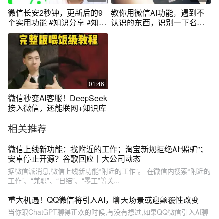
微信长安2秒钟，更新后的9
教你用微信AI功能，遇到不
个实用功能 #知识分享 #知识
认识的东西，识别一下名字
科普 #手机使用技巧 #微信使
就出来！
用小功能
01:46
微信秒变AI客服！DeepSeek
接入微信，还能联网+知识库
相关推荐
微信上线新功能：找附近的工作；淘宝新规拒绝AI“照骗”；
安卓停止开源？谷歌回应丨大公司动态
据微信派消息,微信上线新功能“附近的工作”。 在微信内搜索“附近的
工作”、“兼职”、“日结”、“零工”等关...
重大机遇！QQ微信将引入AI，聊天场景或迎颠覆性改变
当你跟ChatGPT聊得正欢的时候,有没有想过,如果QQ微信引入AI聊