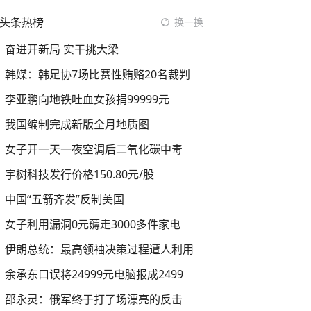
头条热榜
换一换
奋进开新局 实干挑大梁
韩媒：韩足协7场比赛性贿赂20名裁判
李亚鹏向地铁吐血女孩捐99999元
我国编制完成新版全月地质图
女子开一天一夜空调后二氧化碳中毒
宇树科技发行价格150.80元/股
中国“五箭齐发”反制美国
女子利用漏洞0元薅走3000多件家电
伊朗总统：最高领袖决策过程遭人利用
余承东口误将24999元电脑报成2499
邵永灵：俄军终于打了场漂亮的反击