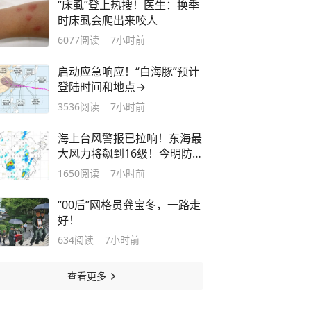
“床虱”登上热搜！医生：换季
时床虱会爬出来咬人
6077
阅读
7小时前
启动应急响应！“白海豚”预计
登陆时间和地点→
3536
阅读
7小时前
海上台风警报已拉响！东海最
大风力将飙到16级！今明防暑
防雷，后天起防台风
1650
阅读
7小时前
“00后”网格员龚宝冬，一路走
好！
634
阅读
7小时前
查看更多