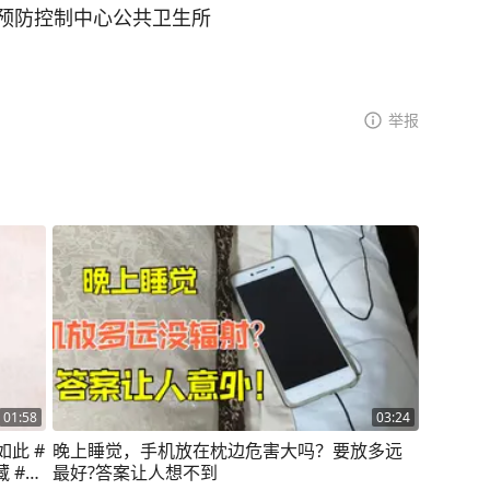
预防控制中心公共卫生所
举报
01:58
03:24
此 #
晚上睡觉，手机放在枕边危害大吗？要放多远
 #手
最好?答案让人想不到