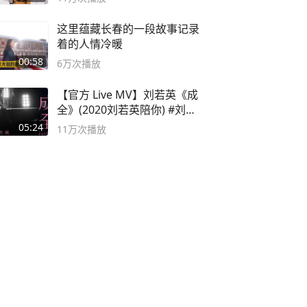
这里蕴藏长春的一段故事记录
着的人情冷暖
00:58
6万
次播放
【官方 Live MV】刘若英《成
全》(2020刘若英陪你) #刘若
英 #成全
05:24
11万
次播放