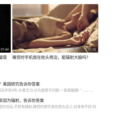
春日健
01:44
01:02
瘤是
睡觉时手机放在枕头旁边，能辐射大脑吗？
？美国研究告诉你答案
机4年,头晕乏力,以为是脖子问题,一查是脑瘤! ” ...... ...
非因为辐射，告诉你答案
觉时也玩,手机有辐射,睡觉时顺手放在枕头边上,对身体不好,时