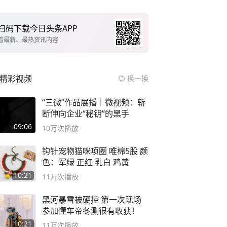
扫码下载今日头条APP
看最新、最热资讯内容
精彩视频
换一换
“三微”作品展播｜微视频：斩
断伸向企业“秘钥”的黑手
09:06
10万
次播放
钩针宠物猫咪项圈 唯棉5股 颜
色：军绿 正红 乳白 鸡黄
10:21
11万
次播放
黑河暴雪被硬控 第一次现场
参加懂车帝冬测很有收获！
10:21
11万
次播放