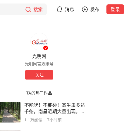
搜索
消息
发布
登录
光明网
光明网官方账号
关注
TA的热门作品
不能吃！不能碰！寄生虫多达
千条，南昌近期大量出现，发
现立即上报
1.1万
阅读
7小时前