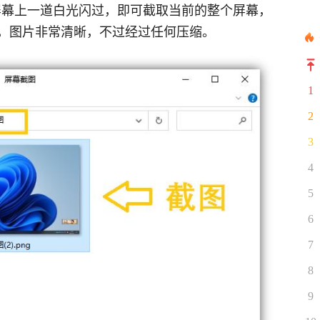
en】，屏幕上一道白光闪过，即可截取当前的整个屏幕，
，图片非常清晰，不过经过任何压缩。
1
2
3
4
5
6
7
8
9