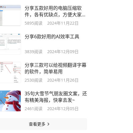
分享五款好用的电脑压缩软
件，各有优缺点，方便大家选
择
5895
阅读
2024年11月22日
分享6款好用的AI效率工具
3839
阅读
2024年12月09日
分享三款可以给视频翻译字幕
的软件，简单易用
2530
阅读
2024年11月26日
35句大雪节气朋友圈文案，还
有精美海报，快拿去发~
2461
阅读
2024年12月05日
查看更多