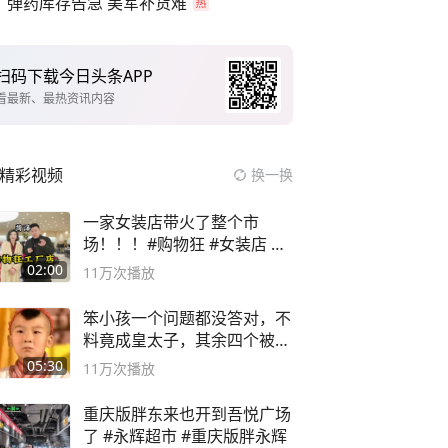
弹药库存告急 美军补货难
扫码下载今日头条APP
看最新、最热资讯内容
精彩视频
换一换
一家女装店带火了整个市
场！！！#购物狂 #女装店 #
高品质女装
02:00
11万
次播放
笨小孩一个问题都没答对，不
料竟成皇太子，其余四个被处
死
05:30
11万
次播放
重庆版胖东来也开到吾悦广场
了 #永辉超市 #重庆版胖永辉