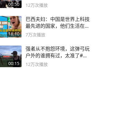
00:50
12万
次播放
巴西夫妇：中国是世界上科技
最先进的国家，他们生活在
2999年
18:10
7万
次播放
强者从不抱怨环境，这弹弓玩
户外的谁拥有过，太准了#弹
弓#户外
00:15
12万
次播放