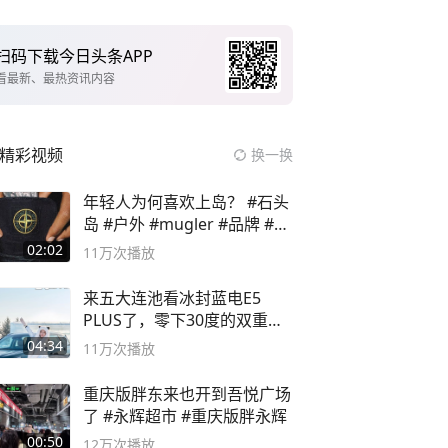
扫码下载今日头条APP
看最新、最热资讯内容
精彩视频
换一换
年轻人为何喜欢上岛？ #石头
岛 #户外 #mugler #品牌 #足
球流氓
02:02
11万
次播放
来五大连池看冰封蓝电E5
PLUS了，零下30度的双重冰
封40小时全录
04:34
11万
次播放
重庆版胖东来也开到吾悦广场
了 #永辉超市 #重庆版胖永辉
00:50
12万
次播放