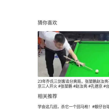
猜你喜欢
23年乔氏三剑客追分爽局，张堃鹏赵汝亮
京三人开火 #张堃鹏 #赵汝亮 #孔德京 #
一种生活 #是时候展现真正的技术了
相关推荐
学会这几招，杀它一个回马枪！#靓仔台