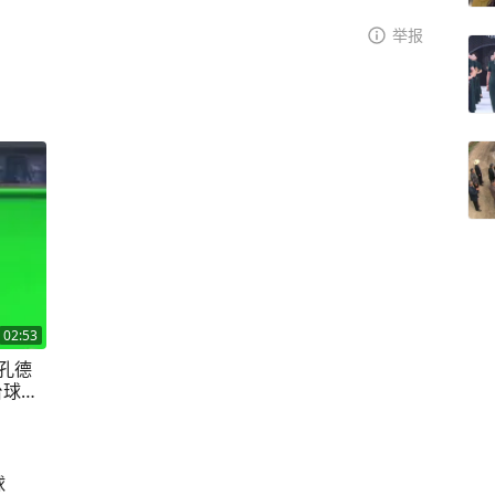
举报
02:53
孔德
台球是
球