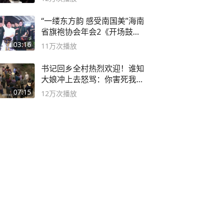
“一缕东方韵 感受南国美”海南
省旗袍协会年会2《开场鼓》
二团
03:16
11万
次播放
书记回乡全村热烈欢迎！谁知
大娘冲上去怒骂：你害死我儿
子
07:15
12万
次播放