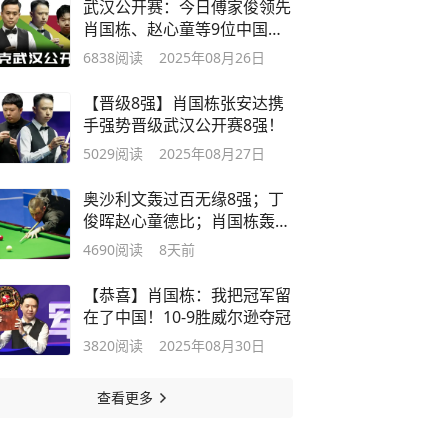
武汉公开赛：今日傅家俊领先
肖国栋、赵心童等9位中国球
员冲16强
6838
阅读
2025年08月26日
【晋级8强】肖国栋张安达携
手强势晋级武汉公开赛8强！
5029
阅读
2025年08月27日
奥沙利文轰过百无缘8强；丁
俊晖赵心童德比；肖国栋轰
147满分！
4690
阅读
8天前
【恭喜】肖国栋：我把冠军留
在了中国！10-9胜威尔逊夺冠
3820
阅读
2025年08月30日
查看更多