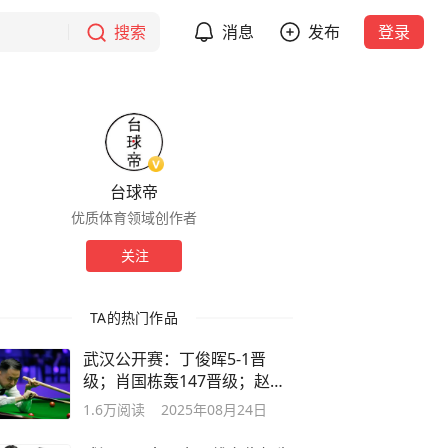
搜索
消息
发布
登录
台球帝
优质体育领域创作者
关注
TA的热门作品
武汉公开赛：丁俊晖5-1晋
级；肖国栋轰147晋级；赵心
童今晚比赛
1.6万
阅读
2025年08月24日