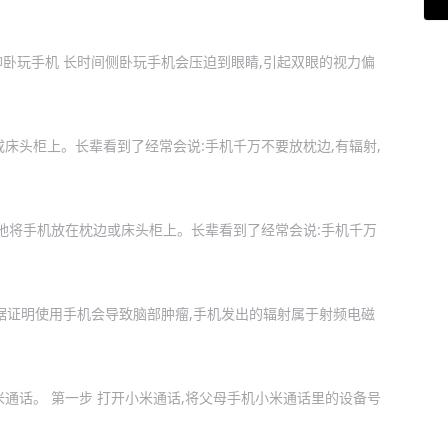
仰卧玩手机 长时间侧卧玩手机会压迫到眼睛,引起双眼的视力偏
床头柜上。长辈看到了经常会说:手机千万不要放枕边,有辐射,
觉地将手机放在枕边或床头柜上。长辈看到了经常会说:手机千万
据证明使用手机会导致脑部肿瘤,手机发出的辐射属于射频电磁
通话。 第一步 打开小米通话,将父母手机小米通话里的设备号