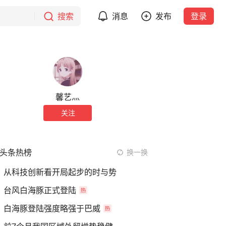
搜索
消息
发布
登录
馨艺灬
关注
头条热榜
换一换
从科技创新看开局起步的时与势
台风白海豚正式登陆
白海豚登陆强度略强于巴威