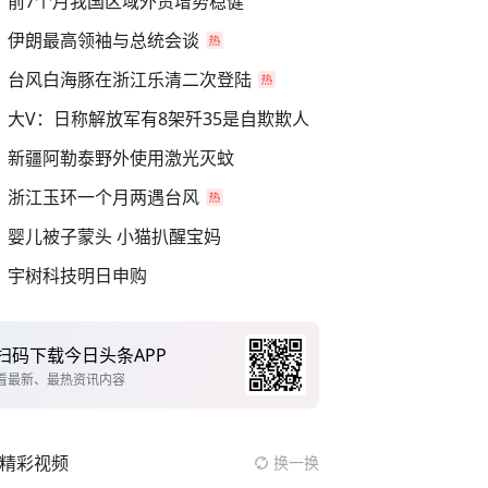
前7个月我国区域外贸增势稳健
伊朗最高领袖与总统会谈
台风白海豚在浙江乐清二次登陆
大V：日称解放军有8架歼35是自欺欺人
新疆阿勒泰野外使用激光灭蚊
浙江玉环一个月两遇台风
婴儿被子蒙头 小猫扒醒宝妈
宇树科技明日申购
扫码下载今日头条APP
看最新、最热资讯内容
精彩视频
换一换