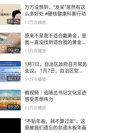
万万没想到，“发呆”居然有这
么多好处 #硬核健康科普行动
03:25
11万
次播放
原来不是我不适合戴黄金，是
我一直没找到适合我的黄金
😭
00:49
11万
次播放
1月7日，自治区政府召开常务
会议。 1月7日，自治区党委
副书记
02:17
11万
次播放
微视频｜追随总书记文化足迹
感受思想伟力
03:20
11万
次播放
“不贴年画，就不算过年”，这
是被我们遗忘的非遗木板年画