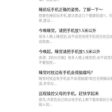
睡前玩手机正确的姿势，了解一下～
想要在睡前玩手机,要注意这几个健康前提!1、
差,建议...
今晚睡觉，请把手机放1.5米以外
很多人晚上睡觉前,会不自觉地将手机放在枕边或
会致癌...
今晚起，睡觉请把手机放1.5米以外
来源:【杭州日报】很多人晚上睡觉前,会不自
不要放枕...
睡觉时枕边有手机会得脑瘤吗？
睡觉时枕边有手机会不会得脑瘤?现在无明确证
波,并非对...
远程操控父母的手机，赶快学起来
首先,大家在自己和父母手机上都下载安装好小米
输入到...