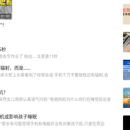
01:00
”！
5秒
写作业了 拍出... 注意第15秒
，而是......
床头柜上长辈看到了经常会说:手机千万不要放枕边有辐射,会
机？
突然女儿用很认真语气问到:“爸爸妈妈为什么你们在睡觉前总是
手机或影响孩子睡眠
“家长有可能觉得手机和电脑并没有对着孩子脸,只是在旁边