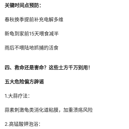
关键时间点预防：
春秋换季提前补充电解多维
新龟到家前15天喂食减半
雨后不喂陆地抓捕的活食
四、救命还是害命？这些土方千万别用！
五大危险偏方辟谣
1.大蒜疗法：
蒜素刺激龟类消化道粘膜，加重溃疡风险
2.高锰酸钾泡浴：