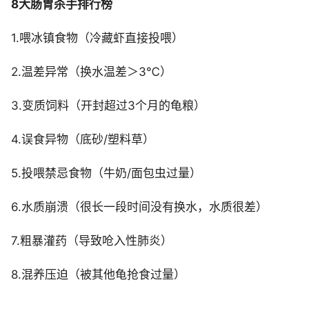
8大肠胃杀手排行榜
1.喂冰镇食物（冷藏虾直接投喂）
2.温差异常（换水温差＞3℃）
3.变质饲料（开封超过3个月的龟粮）
4.误食异物（底砂/塑料草）
5.投喂禁忌食物（牛奶/面包虫过量）
6.水质崩溃（很长一段时间没有换水，水质很差）
7.粗暴灌药（导致呛入性肺炎）
8.混养压迫（被其他龟抢食过量）