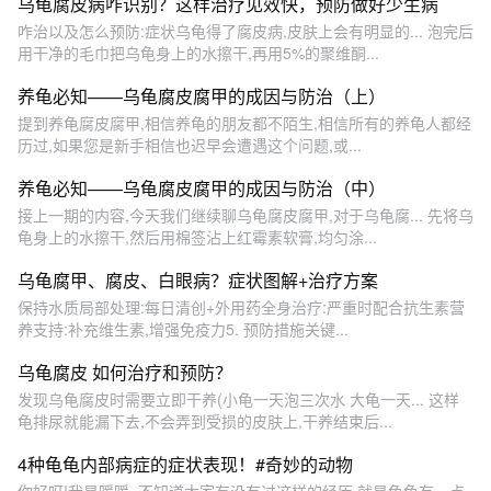
乌龟腐皮病咋识别？这样治疗见效快，预防做好少生病
咋治以及怎么预防:症状乌龟得了腐皮病,皮肤上会有明显的... 泡完后
用干净的毛巾把乌龟身上的水擦干,再用5%的聚维酮...
养龟必知——乌龟腐皮腐甲的成因与防治（上）
提到养龟腐皮腐甲,相信养龟的朋友都不陌生,相信所有的养龟人都经
历过,如果您是新手相信也迟早会遭遇这个问题,或...
养龟必知——乌龟腐皮腐甲的成因与防治（中）
接上一期的内容,今天我们继续聊乌龟腐皮腐甲,对于乌龟腐... 先将乌
龟身上的水擦干,然后用棉签沾上红霉素软膏,均匀涂...
乌龟腐甲、腐皮、白眼病？症状图解+治疗方案
保持水质局部处理:每日清创+外用药全身治疗:严重时配合抗生素营
养支持:补充维生素,增强免疫力5. 预防措施️关键...
乌龟腐皮 如何治疗和预防？
发现乌龟腐皮时需要立即干养(小龟一天泡三次水 大龟一天... 这样
龟排尿就能漏下去,不会弄到受损的皮肤上,干养结束后...
4种龟龟内部病症的症状表现！#奇妙的动物