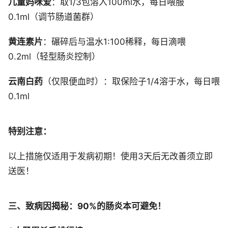
儿童妈咪爱
：取1/3包溶入100ml水，每日喂服
0.1ml（调节肠道菌群）
黄连素片
：碾碎后与温水1:100稀释，每日滴喂
0.2ml（轻型肠炎控制）
云南白药
（仅限便血时）：取保险子1/4溶于水，每日喂
0.1ml
特别注意：
以上措施仅适用于发病初期！使用3天后无改善须立即
送医！
三、致病因揭秘：90%的肠炎本可避免！