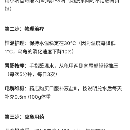
用小滴管每隔2小时喂2-3滴（防脱水同时不给肠胃负
担）
第二步：物理治疗
恒温护理
：保持水温稳定在30℃（因为温度每降低
1℃，乌龟的消化速度下降10%）
胃肠按摩
：手指蘸温水，从龟甲两侧向尾部轻轻推压
（每次5分钟，每日3次）
电解维稳
：药店购买口服补液盐Ⅲ，按说明兑水后每天
补充0.5ml/100g体重
第三步：应急用药