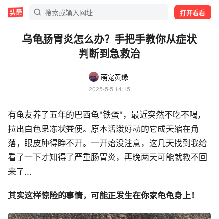
打开看看
乌龟肠胃炎怎么办？手把手教你从症状
判断到急救治
萌宠黄缘
2025-5-5 14:15
有龟友养了五年的巴西龟"铁蛋"，最近突然不吃不喝，
拉出白色果冻状粪便。原本活泼好动的它成天缩在角
落，眼皮肿得睁不开。一开始没注意，这几天找到我给
看了一下才知得了严重肠胃炎，再晚两天可能就救不回
来了...
其实这样惊险的事情，可能正发生在你家龟龟身上！