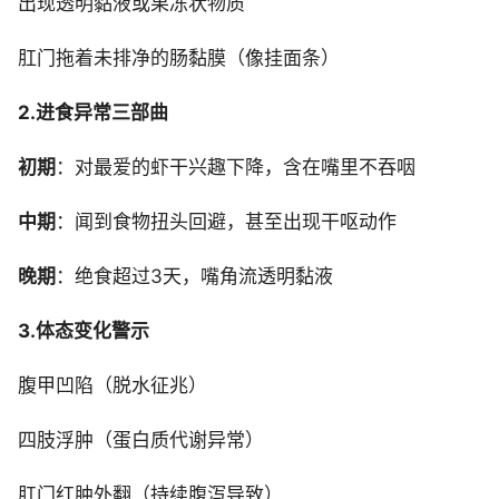
出现透明黏液或果冻状物质
肛门拖着未排净的肠黏膜（像挂面条）
2.进食异常三部曲
初期
：对最爱的虾干兴趣下降，含在嘴里不吞咽
中期
：闻到食物扭头回避，甚至出现干呕动作
晚期
：绝食超过3天，嘴角流透明黏液
3.体态变化警示
腹甲凹陷（脱水征兆）
四肢浮肿（蛋白质代谢异常）
肛门红肿外翻（持续腹泻导致）