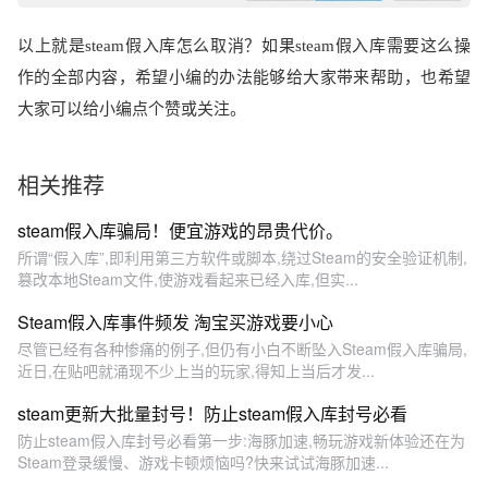
以上就是
steam
假入库怎么取消？如果
steam
假入库需要这么操
作的全部内容，希望小编的办法能够给大家带来帮助，也希望
大家可以给小编点个赞或关注。
相关推荐
steam假入库骗局！便宜游戏的昂贵代价。
所谓“假入库”,即利用第三方软件或脚本,绕过Steam的安全验证机制,
篡改本地Steam文件,使游戏看起来已经入库,但实...
Steam假入库事件频发 淘宝买游戏要小心
尽管已经有各种惨痛的例子,但仍有小白不断坠入Steam假入库骗局,
近日,在贴吧就涌现不少上当的玩家,得知上当后才发...
steam更新大批量封号！防止steam假入库封号必看
防止steam假入库封号必看第一步:海豚加速,畅玩游戏新体验还在为
Steam登录缓慢、游戏卡顿烦恼吗?快来试试海豚加速...