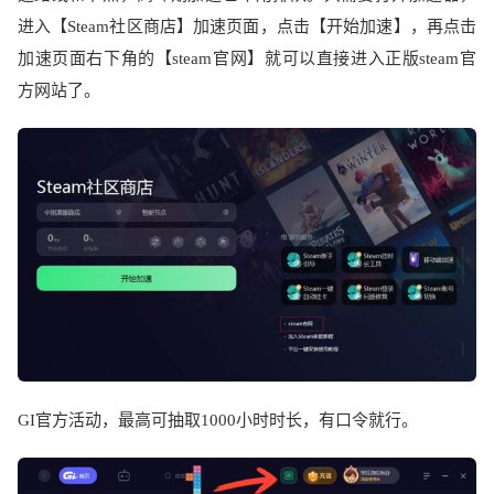
进入【
Steam
社区商店】加速页面，点击【开始加速】，再点击
加速页面右下角的【
steam
官网】就可以直接进入正版
steam
官
方网站了。
GI
官方活动，最高可抽取
1000
小时时长，有口令就行。