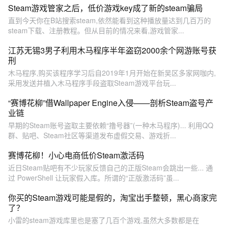
Steam游戏管家之后，低价游戏key成了新的steam骗局
直到今天你在B站搜索steam,依然能看到这种播放量达到几百万的
steam下载、注册教程。但从目前的情况来看,游戏管家...
江苏无锡3男子利用木马程序半年盗窃2000余个网游账号获
刑
木马程序,购买该程序学习后自2019年1月开始在新吴区多家网咖内,
采用发送并植入木马程序手段盗取Steam游戏平台玩...
“赛博花柳”借Wallpaper Engine入侵——剖析Steam盗号产
业链
早期的Steam账号盗取主要依赖“撸号器”(一种木马程序)... 利用QQ
群、贴吧、Steam社区等渠道发布虚假交易、游戏折...
赛博花柳！小心电商低价Steam激活码
近日Steam贴吧有不少玩家反馈自己的正版Steam会跳出一些... 通
过 PowerShell 让玩家假入库。所谓的“正版激活码”虽...
你买的Steam游戏可能是假的，淘宝出手整顿，黑心商家完
了？
小雷的steam游戏库里也是塞了几百个游戏,虽然大多数都是在