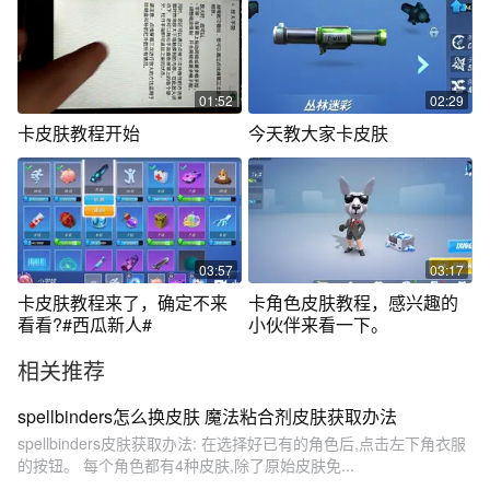
01:52
02:29
卡皮肤教程开始
今天教大家卡皮肤
03:57
03:17
卡皮肤教程来了，确定不来
卡角色皮肤教程，感兴趣的
看看?#西瓜新人#
小伙伴来看一下。
相关推荐
spellbinders怎么换皮肤 魔法粘合剂皮肤获取办法
spellbinders皮肤获取办法: 在选择好已有的角色后,点击左下角衣服
的按钮。 每个角色都有4种皮肤,除了原始皮肤免...