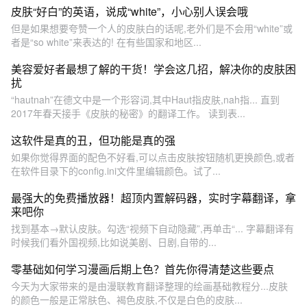
皮肤“好白”的英语，说成“white”，小心别人误会哦
但是如果想要夸赞一个人的皮肤白的话呢,老外们是不会用“white”或
者是“so white”来表达的! 在有些国家和地区...
美容爱好者最想了解的干货！学会这几招，解决你的皮肤困
扰
“hautnah”在德文中是一个形容词,其中Haut指皮肤,nah指... 直到
2017年春天接手《皮肤的秘密》的翻译工作。 读到表...
这软件是真的丑，但功能是真的强
如果你觉得界面的配色不好看,可以点击皮肤按钮随机更换颜色,或者
在软件目录下的config.ini文件里编辑颜色。试了...
最强大的免费播放器！超顶内置解码器，实时字幕翻译，拿
来吧你
找到基本→默认皮肤。勾选“视频下自动隐藏”,再单击“... 字幕翻译有
时候我们看外国视频,比如说美剧、日剧,自带的...
零基础如何学习漫画后期上色？首先你得清楚这些要点
今天为大家带来的是由漫联教育翻译整理的绘画基础教程分...皮肤
的颜色一般是正常肤色、褐色皮肤,不仅是白色的皮肤...