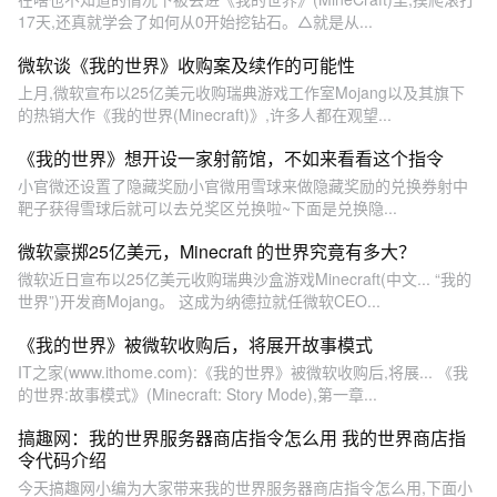
17天,还真就学会了如何从0开始挖钻石。△就是从...
微软谈《我的世界》收购案及续作的可能性
上月,微软宣布以25亿美元收购瑞典游戏工作室Mojang以及其旗下
的热销大作《我的世界(Minecraft)》,许多人都在观望...
《我的世界》想开设一家射箭馆，不如来看看这个指令
小官微还设置了隐藏奖励小官微用雪球来做隐藏奖励的兑换券射中
靶子获得雪球后就可以去兑奖区兑换啦~下面是兑换隐...
微软豪掷25亿美元，Minecraft 的世界究竟有多大？
微软近日宣布以25亿美元收购瑞典沙盒游戏Minecraft(中文... “我的
世界”)开发商Mojang。 这成为纳德拉就任微软CEO...
《我的世界》被微软收购后，将展开故事模式
IT之家(www.ithome.com):《我的世界》被微软收购后,将展... 《我
的世界:故事模式》(Minecraft: Story Mode),第一章...
搞趣网：我的世界服务器商店指令怎么用 我的世界商店指
令代码介绍
今天搞趣网小编为大家带来我的世界服务器商店指令怎么用,下面小