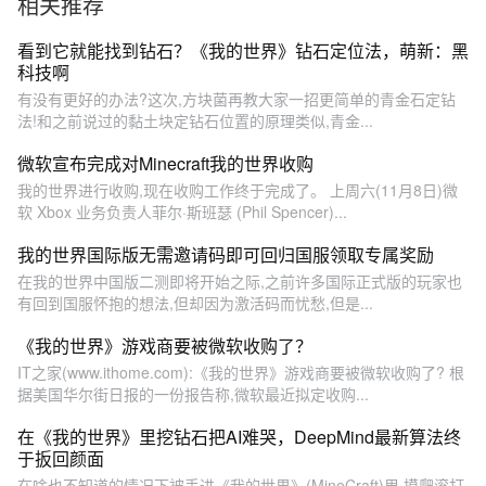
相关推荐
看到它就能找到钻石？《我的世界》钻石定位法，萌新：黑
科技啊
有没有更好的办法?这次,方块菌再教大家一招更简单的青金石定钻
法!和之前说过的黏土块定钻石位置的原理类似,青金...
微软宣布完成对Minecraft我的世界收购
我的世界进行收购,现在收购工作终于完成了。 上周六(11月8日)微
软 Xbox 业务负责人菲尔·斯班瑟 (Phil Spencer)...
我的世界国际版无需邀请码即可回归国服领取专属奖励
在我的世界中国版二测即将开始之际,之前许多国际正式版的玩家也
有回到国服怀抱的想法,但却因为激活码而忧愁,但是...
《我的世界》游戏商要被微软收购了？
IT之家(www.ithome.com):《我的世界》游戏商要被微软收购了? 根
据美国华尔街日报的一份报告称,微软最近拟定收购...
在《我的世界》里挖钻石把AI难哭，DeepMind最新算法终
于扳回颜面
在啥也不知道的情况下被丢进《我的世界》(MineCraft)里,摸爬滚打