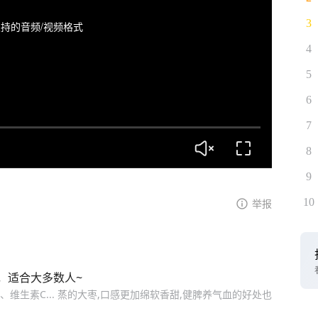
3
持的音频/视频格式
4
5
6
7
8
9
10
举报
，适合大多数人~
维生素C... 蒸的大枣,口感更加绵软香甜,健脾养气血的好处也