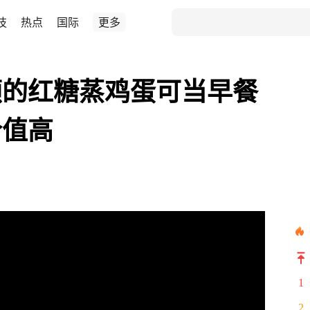
技
热点
国际
更多
颜的红糖蒸鸡蛋可当早餐
价值高
1
2