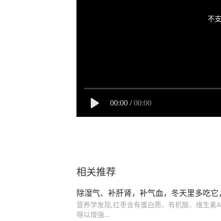
不支
00:00
/
00:00
相关推荐
除湿气、补肝肾，补气血，冬天里多吃它
营养学发现,红枣含有蛋白质、有机酸、维生素A、
得以增强...