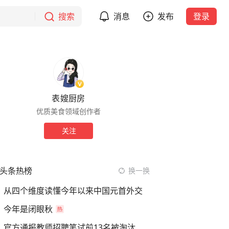
搜索
消息
发布
登录
表嫂厨房
优质美食领域创作者
关注
头条热榜
换一换
从四个维度读懂今年以来中国元首外交
今年是闭眼秋
官方通报教师招聘笔试前13名被淘汰