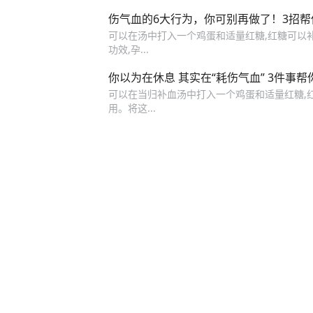
伤气血的6大行为，你可别再做了！3招
可以在汤中打入一个鸡蛋和适量红糖,红糖可以补
功效,孕...
你以为在休息 其实在“耗伤气血” 3件事
可以在当归补血汤中打入一个鸡蛋和适量红糖,红
用。将这...