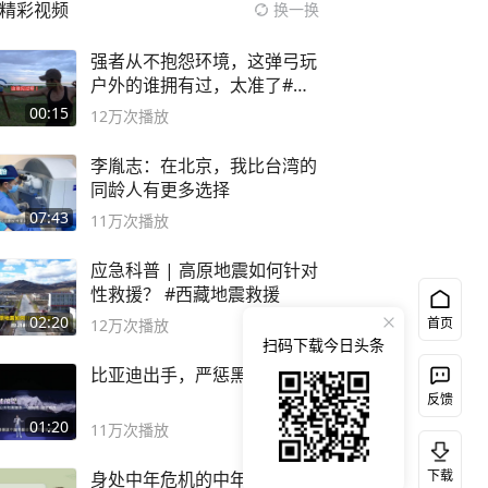
精彩视频
换一换
强者从不抱怨环境，这弹弓玩
户外的谁拥有过，太准了#弹
弓#户外
00:15
12万
次播放
李胤志：在北京，我比台湾的
同龄人有更多选择
07:43
11万
次播放
应急科普 | 高原地震如何针对
性救援？ #西藏地震救援
02:20
首页
12万
次播放
扫码下载今日头条
比亚迪出手，严惩黑公关！
反馈
01:20
11万
次播放
下载
身处中年危机的中年人，都该