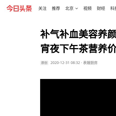
关注
推荐
北京
视频
财经
科
补气补血美容养
宵夜下午茶营养
2020-12-31 08:32
·
表嫂厨房
原创