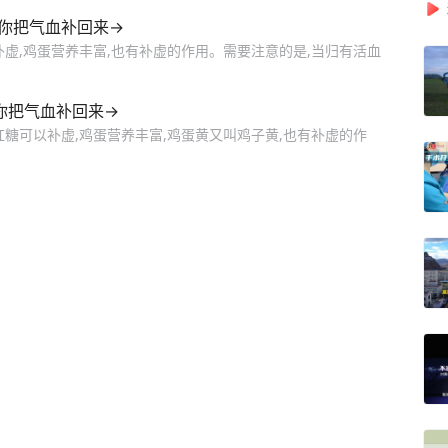
帮你把气血补回来→
虚,鸡蛋营养丰富,也有补虚的作用。需要注意的是,当归有活血
帮你把气血补回来→
糖可以补虚,鸡蛋营养丰富,鸡蛋黄又叫鸡子黄,也有补虚的作