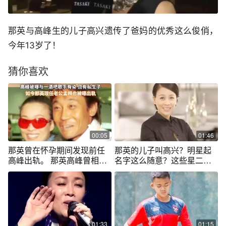
那英与高峰生的儿子高兴遗传了爸妈的优秀这么俊俏，
今年13岁了！
猜你喜欢
00:05
01:46
那英曾在怀孕期间发现前任
那英的儿子叫高兴？明星起
高峰出轨。 那英高峰曾相恋
名字这么随意？这些星二代
多年 2004年生下儿子高兴，
名字怎么来的？
高峰被曝与一酒吧歌手有染
且有私生子。 如今那英现任
老公孟桐也被曝出轨。#那英
#那英老公 #高峰 @抖音短视
频
01:33
01:15