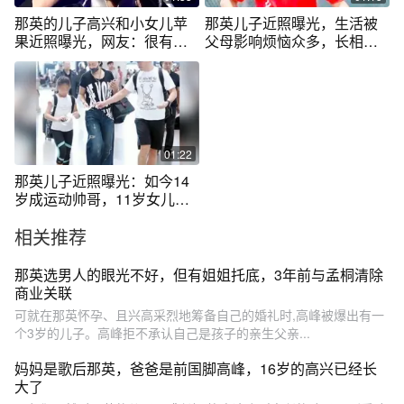
那英的儿子高兴和小女儿苹
那英儿子近照曝光，生活被
果近照曝光，网友：很有明
父母影响烦恼众多，长相成
星范
熟
01:22
那英儿子近照曝光：如今14
岁成运动帅哥，11岁女儿拥
有逆天大长腿
相关推荐
那英选男人的眼光不好，但有姐姐托底，3年前与孟桐清除
商业关联
可就在那英怀孕、且兴高采烈地筹备自己的婚礼时,高峰被爆出有一
个3岁的儿子。高峰拒不承认自己是孩子的亲生父亲...
妈妈是歌后那英，爸爸是前国脚高峰，16岁的高兴已经长
大了