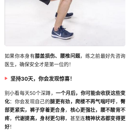
如果你本身有
膝盖损伤、腰椎问题
，练之前最好先咨询
医生，确保安全才是第一位的！
坚持30天，你会发现惊喜！
别小看每天50个深蹲，
一个月后，你可能会收获这些变
化
：你会发现自己的
腿更有劲，爬楼不再气喘吁吁
，
臀
部更紧实，裤子穿着更合身
，
核心更强壮，腰不酸背不
疼
，
代谢提高，身材更匀称
，甚至连
精神状态都变得更
好
！