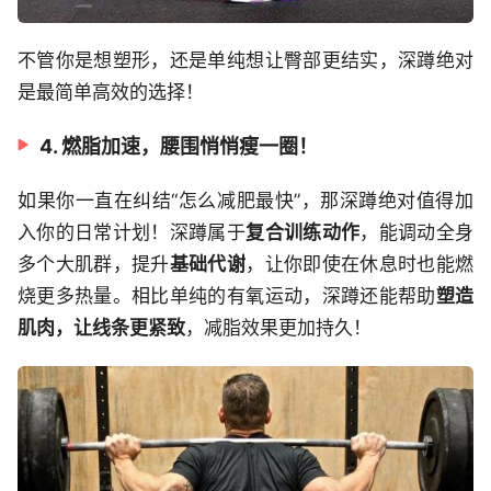
不管你是想塑形，还是单纯想让臀部更结实，深蹲绝对
是最简单高效的选择！
4. 燃脂加速，腰围悄悄瘦一圈！
如果你一直在纠结“怎么减肥最快”，那深蹲绝对值得加
入你的日常计划！深蹲属于
复合训练动作
，能调动全身
多个大肌群，提升
基础代谢
，让你即使在休息时也能燃
烧更多热量。相比单纯的有氧运动，深蹲还能帮助
塑造
肌肉，让线条更紧致
，减脂效果更加持久！