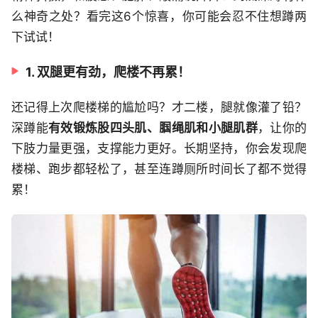
么神奇之处？看完这6个惊喜，你可能会忍不住想蹲两
下试试！
1. 双腿更有劲，爬楼不再累！
还记得上次爬楼梯的尴尬吗？才二楼，腿就像灌了铅？
深蹲能
有效锻炼股四头肌、腘绳肌和小腿肌群
，让你的
下肢力量更强，支撑能力更好。长期坚持，你会发现爬
楼梯、跑步都轻松了，甚至连蹲厕所时间长了都不觉得
累！