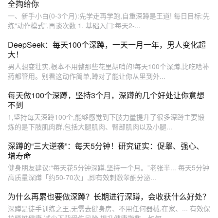
全掏给你
一、新手小白(0-3个月):先学走再学跑,自重深蹲是王道! 每日目标:先
练“动作模式”,再谈次数 1. 基础入门:每天2-...
DeepSeek：每天100个深蹲，一天一月一年，男人变化超
大！
男人想变壮实,根本不用整那些花里胡哨的!每天100个深蹲,比吃啥补
药都管用。别看这动作简单,蹲对了能让你从里到外...
每天做100个深蹲，坚持3个月，深蹲的几个好处让你意想
不到
1,坚持每天深蹲100个,能够感觉到下肢力量提升了很多深蹲主要锻
炼的是下肢肌肉群,包括大腿肌肉、臀部肌肉以及小腿...
深蹲的“三大逆袭”：每天5分钟！研究证实：促睾、强心、
增寿命
健身朋友建议:“每天花5分钟深蹲,坚持一个月。”老张半... 每天5分钟
高质量深蹲「约50-70次」,即有效刺激睾酮分泌...
为什么再累也要做深蹲？长期进行深蹲，会收获什么好处？
深蹲是徒手训练之王,无需去健身房、不用任何器械,在家、... 有效保