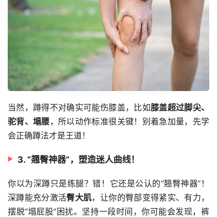
当然，蹲得不对确实可能伤膝盖，比如
膝盖超过脚尖、
驼背、塌腰
，所以动作标准很关键！别着急加量，先学
会正确蹲法才是王道！
3. “翘臀神器”，塑造迷人曲线！
你以为深蹲只是练腿？错！它还是公认的“翘臀神器”！
深蹲能充分激活
臀大肌
，让你的臀部变得紧实、有力，
摆脱“塌屁股”困扰。坚持一段时间，你可能会发现，裤