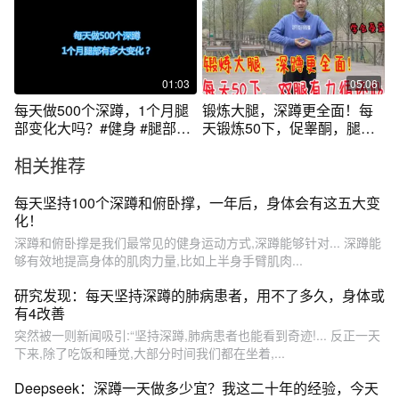
01:03
05:06
每天做500个深蹲，1个月腿
锻炼大腿，深蹲更全面！每
部变化大吗？#健身 #腿部训
天锻炼50下，促睾酮，腿脚
练 #深蹲
有力
相关推荐
每天坚持100个深蹲和俯卧撑，一年后，身体会有这五大变
化！
深蹲和俯卧撑是我们最常见的健身运动方式,深蹲能够针对... 深蹲能
够有效地提高身体的肌肉力量,比如上半身手臂肌肉...
研究发现：每天坚持深蹲的肺病患者，用不了多久，身体或
有4改善
突然被一则新闻吸引:“坚持深蹲,肺病患者也能看到奇迹!... 反正一天
下来,除了吃饭和睡觉,大部分时间我们都在坐着,...
Deepseek：深蹲一天做多少宜？我这二十年的经验，今天