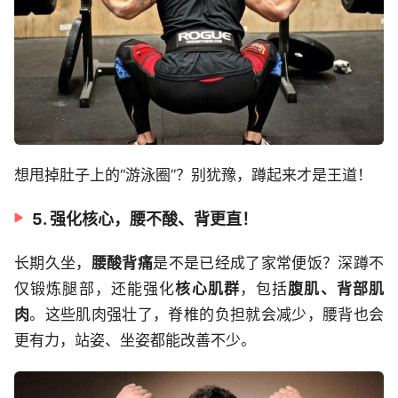
想甩掉肚子上的“游泳圈”？别犹豫，蹲起来才是王道！
5. 强化核心，腰不酸、背更直！
长期久坐，
腰酸背痛
是不是已经成了家常便饭？深蹲不
仅锻炼腿部，还能强化
核心肌群
，包括
腹肌、背部肌
肉
。这些肌肉强壮了，脊椎的负担就会减少，腰背也会
更有力，站姿、坐姿都能改善不少。