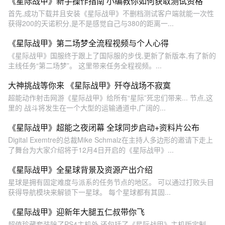
《星际战甲》新手操作指南 小编教你如何获取测试资格
首先,成功下载并且安装《星际战甲》不删档测试客户端就能一次性
获得200的天诺积分,是不是感觉自己与380的距离一...
《星际战甲》第二场梦全流程视频与个人心得
《星际战甲》国服终于跟上了国际服的步伐,更新了新版本,有了新的
主线任务“第二场梦”。 这里带来任务全程视频。...
大神挑战等你来 《星际战甲》歼夺战场不寂寞
超能动作射击网游《星际战甲》给所有“星际”死忠们带来... 节点,这
里的 战斗将发生在一个大型的运输通道中,广阔的...
《星际战甲》超能之夜闭幕 全球同步启动+资料片公布
Digital Exemtre的总裁Mike Schmalz在主持人多边形的邀请下走上
了舞台为大家介绍将于12月4日开启的《星际战甲》...
《星际战甲》全星球背景及资源产出介绍
星球是拥有固定难度与派系的任务节点的地区。 可以通过打败头目
获得导航模块来解锁下一星球。 每个星球都有其固...
《星际战甲》迎新年大腿五仁叔带你飞
超值珍藏套装除了PS4主机外,还包括了《星际战甲》主机版定制