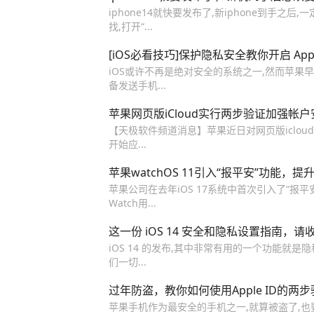
iphone14就快要发布了,新iphone到手之后,一定要
找,打开“...
[iOS必看技巧]保护隐私安全教你开启 Appl
iOS或许不再是绝对安全的系统之一,然而苹果早些时
备发送手机...
苹果网页版iCloud实行两步验证加强帐户
【天极软件频道消息】苹果近日对网页版icloud实行
开始应...
苹果watchOS 11引入“报平安”功能，
苹果公司在去年iOS 17系统中首次引入了“报平安”
Watch用...
这一份 iOS 14 安全和隐私设置指南，请
iOS 14 的发布,其中非常有用的一个功能就
们一切...
过年防盗，教你如何使用Apple ID的两
苹果手机作为最安全的手机之一,就算被盗了,也要最