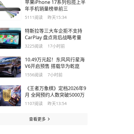
苹果iPhone 17系列包揽上半
年手机销量榜单前三
5111
阅读
昨天15:34
特斯拉等三大车企拒不支持
CarPlay 盘点背后战略考量
3225
阅读
17小时前
10.49万元起！东风风行星海
V6开启预售 搭载华为乾崑
1556
阅读
7小时前
《王者万象棋》定档2026年9
月 全网预约人数突破5000万
1107
阅读
昨天13:54
查看更多