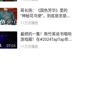
蒋长扬：《国色芳华》里的
“神秘花鸟使”，到底是忠是
奸？
02:11
11万
次播放
最燃的一集！熊竹英说书唱响
游戏圈！在#2024TapTap年
度游戏大赏
07:03
11万
次播放