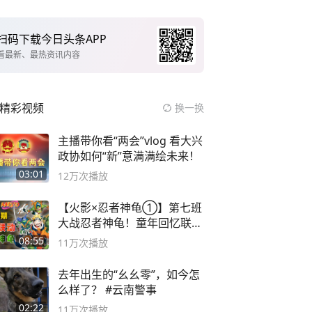
扫码下载今日头条APP
看最新、最热资讯内容
精彩视频
换一换
主播带你看“两会”vlog 看大兴
政协如何“新”意满满绘未来！
03:01
12万
次播放
【火影×忍者神龟①】第七班
大战忍者神龟！童年回忆联动
论武？
08:55
11万
次播放
去年出生的“幺幺零”，如今怎
么样了？ #云南警事
02:22
11万
次播放