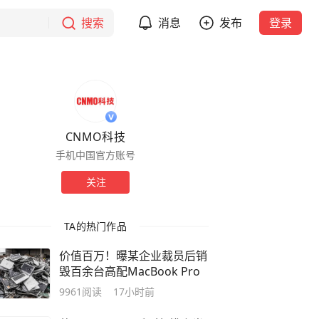
搜索
消息
发布
登录
CNMO科技
手机中国官方账号
关注
TA的热门作品
价值百万！曝某企业裁员后销
毁百余台高配MacBook Pro
9961
阅读
17小时前