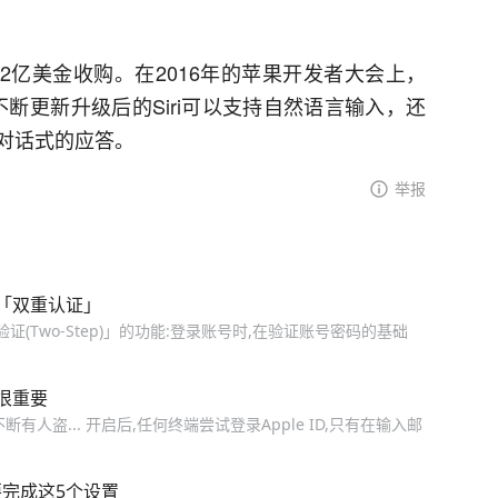
苹果以2亿美金收购。在2016年的苹果开发者大会上，
不断更新升级后的Siri可以支持自然语言输入，还
对话式的应答。
举报
「双重认证」
两步验证(Two-Step)」的功能:登录账号时,在验证账号密码的基础
很重要
人盗... 开启后,任何终端尝试登录Apple ID,只有在输入邮
要完成这5个设置