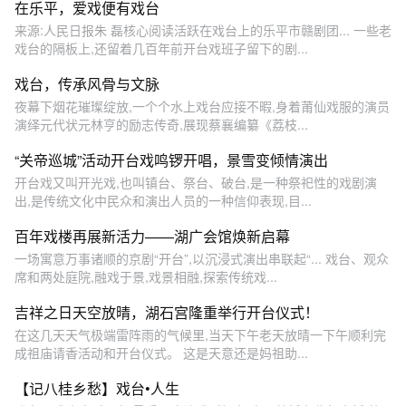
在乐平，爱戏便有戏台
来源:人民日报朱 磊核心阅读活跃在戏台上的乐平市赣剧团... 一些老
戏台的隔板上,还留着几百年前开台戏班子留下的剧...
戏台，传承风骨与文脉
夜幕下烟花璀璨绽放,一个个水上戏台应接不暇,身着莆仙戏服的演员
演绎元代状元林亨的励志传奇,展现蔡襄编纂《荔枝...
“关帝巡城”活动开台戏鸣锣开唱，景雪变倾情演出
开台戏又叫开光戏,也叫镇台、祭台、破台,是一种祭祀性的戏剧演
出,是传统文化中民众和演出人员的一种信仰表现,目...
百年戏楼再展新活力——湖广会馆焕新启幕
一场寓意万事诸顺的京剧“开台”,以沉浸式演出串联起“... 戏台、观众
席和两处庭院,融戏于景,戏景相融,探索传统戏...
吉祥之日天空放晴，湖石宫隆重举行开台仪式！
在这几天天气极端雷阵雨的气候里,当天下午老天放晴一下午顺利完
成祖庙请香活动和开台仪式。 这是天意还是妈祖助...
【记八桂乡愁】戏台•人生