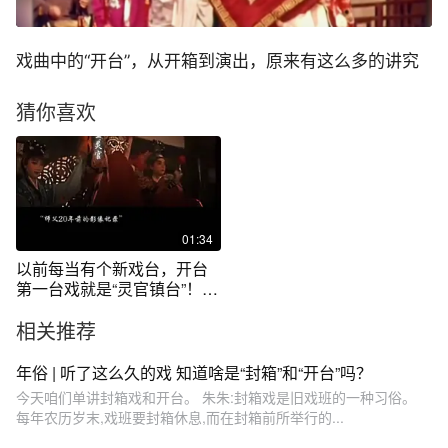
戏曲中的“开台”，从开箱到演出，原来有这么多的讲究
猜你喜欢
01:34
以前每当有个新戏台，开台
第一台戏就是“灵官镇台”！
“三眼能观天下事，一鞭惊醒
相关推荐
世间人”
年俗 | 听了这么久的戏 知道啥是“封箱”和“开台”吗？
今天咱们单讲封箱戏和开台。 朱朱:封箱戏是旧戏班的一种习俗。
每年农历岁末,戏班要封箱休息,而在封箱前所举行的...