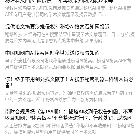
秘塔科技回应“被侵权”：不再收录知网文献题录等
侵权告知函显示,“近日,我司发现贵司通过秘塔AI搜索、秘塔AI搜索
APP向用户提供我司的学术文献题录及摘要数据,且...
提供论文摘要涉嫌侵权？秘塔AI搜索遭知网投诉
秘塔科技,未经许可在AI搜索结果中呈现学术文献题目、目... 分析,摘
要是论文内容尤其是思想观点的集中归纳,如果为网...
中国知网向AI搜索网站秘塔发送侵权告知函
电子杂志社有限公司发现秘塔通过秘塔AI搜索、秘塔AI搜索APP向
用户提供其学术文献题录及摘要数据,且数量巨大。侵...
惊！终于不用到处找文献了！AI搜索秘密利器...科研人员必
备！
文献所带来的挑战!如何迅速、准确地获取所需信息成为了科研工作
中的一大难题。近日,秘塔AI搜索作为一款专为科研...
南财合规周报（第155期）：秘塔AI收到侵权告知函，不再
收录知网；“体育饭圈”平台整治进行时，行政处罚已达5起
人工智能方面:收到知网“律师函警告”,秘塔AI不再收录知... “秘塔AI搜
索、秘塔AI搜索APP向用户提供我司的学术文献...