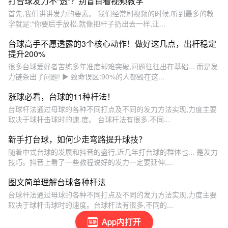
打台球发力不“透”？别盲目看视频教学
首先,我们讲讲发力的要素。 我们经常刷视频的时候,听到最多的教
学就是:“你要后手放松,就像把杆子扔出去一样,让...
台球高手不愿透露的3个核心动作！做好这几点，出杆稳定
提升200%
很多台球爱好者苦练多年准度却难突破,问题往往出在基础... 而是发
力链条出了问题! ▶️ 致命误区:90%的人都毁在这...
涨球必看，台球的11种杆法！
台球杆法通过母球的各种不同打点及不同的发力方法实现,力度主要
取决于球杆击球时的速.度。 台球杆法有很多,不同...
新手打台球，如何少走弯路提升球技？
随着中式台球的发展和抖音的盛行,近几年打台球的群体也... 是发力
技巧。抖音上看了一些教程说好的发力一定要延伸,...
图文简单理解台球各种杆法
台球杆法通过母球的各种不同打点及不同的发力方法实现,力度主要
取决于球杆击球时的速度。台球杆法有很多,不同的...
App内打开