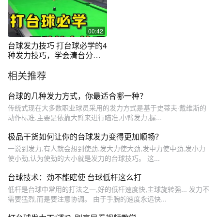
00:42
台球发力技巧 打台球必学的4
种发力技巧，学会清台分分
钟！#台球教学 #台球发力技
相关推荐
巧 #台球
台球的几种发力方式，你最适合哪一种？
传统式现在大多数职业球员采用的发力方式是基于史蒂夫·戴维斯的
动作标准,主要是依靠大臂来进行瞄准,小臂发力,握...
极品干货如何让你的台球发力变得更加顺畅？
一说到发力,有人就会想到使劲,发大力使大劲,发中力使中劲,发小力
使小劲,认为使劲的大小就是发力的台球技巧。 这...
台球技术：劲不能瞎使 台球低杆这么打
低杆是台球中常用的打法之一,好的低杆速度快,主球旋转强... 发力不
需要猛烈,而是要注意协调。 由于手腕的速度永远快...