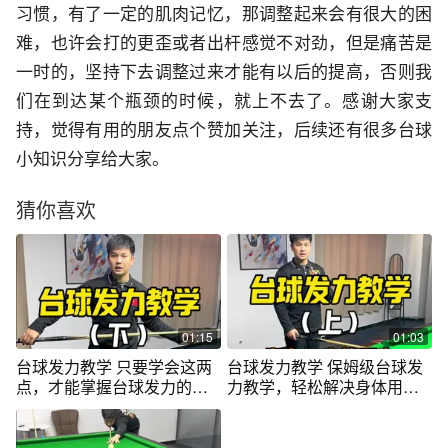
习惯，有了一定的肌肉记忆，那调整起来会有很大的困
难，也许会打的更歪或者出杆感觉不对劲，但是痛苦是
一时的，坚持下去调整过来才能有以后的提高，否则我
们在到达某个瓶颈的时候，就上不去了。感谢大家支
持，觉得有用的朋友点个赞加关注，后续还有很多台球
小知识分享给大家。
猜你喜欢
01:15
01:03
台球发力教学 只要学会这两
台球发力教学 保姆级台球发
点，才能掌握台球发力的核
力教学，轻松解决身体用力
心#台球发力 #台球教学 #台
的问题#台球发力 #台球教学
球
#台球