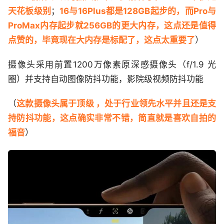
天花板级别
；
16与16Plus都是128GB起步的，而Pro与
ProMax内存起步就256GB的更大内存，这点还是值得
点赞的，毕竟现在大内存是标配了，这点太重要了
）
摄像头采用前置1200万像素原深感摄像头（f/1.9 光
圈）并支持自动图像防抖功能，影院级视频防抖功能
（
这款摄像头属于顶级 ，处于行业领先水平并且还是支
持防抖功能，这点确实非常不错，简直就是喜欢自拍的
福音
）