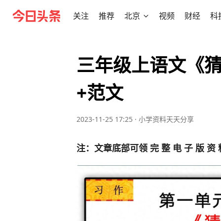
关注
推荐
北京
视频
财经
科
三年级上语文《
+范文
2023-11-25 17:25
·
小学资料天天分享
注：文章底部可领 完 整 电 子 版 资 