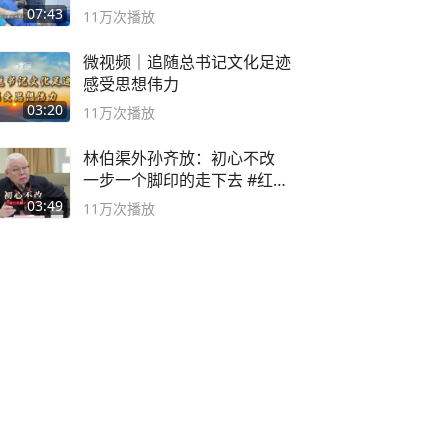
07:43
11万
次播放
微视频｜追随总书记文化足迹
感受思想伟力
03:20
11万
次播放
林伯渠外孙齐放：初心不改
一步一个脚印的走下去 #红船
论坛
03:49
11万
次播放