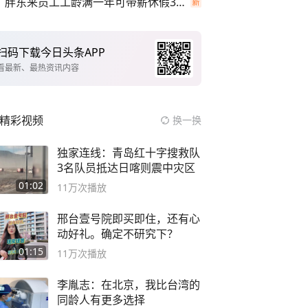
胖东来员工工龄满一年可带薪休假30天
扫码下载今日头条APP
看最新、最热资讯内容
精彩视频
换一换
独家连线：青岛红十字搜救队
3名队员抵达日喀则震中灾区
01:02
11万
次播放
邢台壹号院即买即住，还有心
动好礼。确定不研究下？
01:15
11万
次播放
李胤志：在北京，我比台湾的
同龄人有更多选择