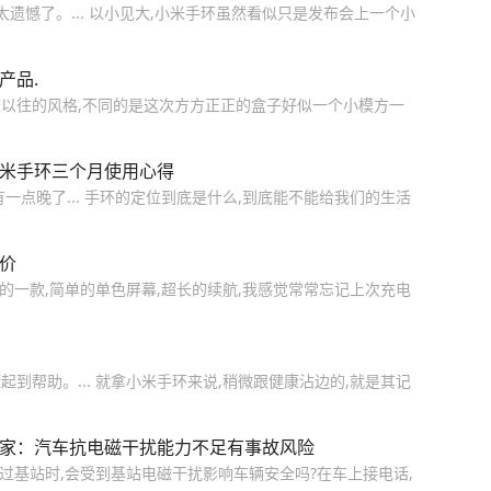
遗憾了。... 以小见大,小米手环虽然看似只是发布会上一个小
产品.
以往的风格,不同的是这次方方正正的盒子好似一个小模方一
小米手环三个月使用心得
一点晚了... 手环的定位到底是什么,到底能不能给我们的生活
评价
的一款,简单的单色屏幕,超长的续航,我感觉常常忘记上次充电
到帮助。... 就拿小米手环来说,稍微跟健康沾边的,就是其记
专家：汽车抗电磁干扰能力不足有事故风险
经过基站时,会受到基站电磁干扰影响车辆安全吗?在车上接电话,