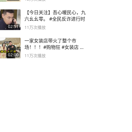
【今日关注】吾心暖民心，九
六幺幺零。 #全民反诈进行时
02:51
11万
次播放
一家女装店带火了整个市
场！！！#购物狂 #女装店 #
高品质女装
02:00
11万
次播放