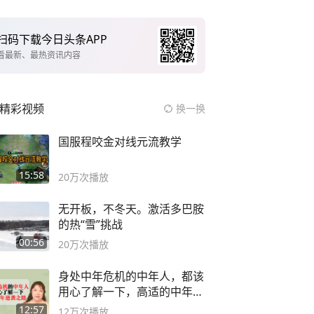
扫码下载今日头条APP
看最新、最热资讯内容
精彩视频
换一换
国服程咬金对线元流教学
15:58
20万
次播放
无开板，不冬天。激活多巴胺
的热“雪”挑战
00:56
20万
次播放
身处中年危机的中年人，都该
用心了解一下，高适的中年逆
袭之路
12:57
12万
次播放