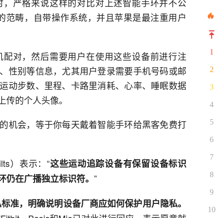
时，严格来说这样的对比对上述智能手环并不公
能手表的范畴，自带操作系统，并且苹果是最注重用户
1
机配对，然后需要用户在使用这些设备前进行注
、性别等信息，尤其用户登录需要手机号码或邮
2
运动步数、里程、卡路里消耗、心率、睡眠数据
3
你上传的个人头像。
4
5
的机会，等于你每天戴着智能手环给黑客免费打
6
7
lts）表示：“
这些运动追踪设备有保留设备标识
8
”
环仍在广播独立标识符。
9
私标准
，明确说明设备厂商应如何保护用户隐私。
10