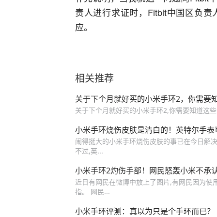
责人进行求证时，Fitbit中国区
应。
相关推荐
关于下个月就好买的小米手环2，你需要
关于下个月就好买的小米手环2,你需要知道这些
小米手环烧伤皮肤是清白的！英特尔手表
闹得挺大的小米手环烧伤皮肤的事已在今日解决,
不过,英...
小米手环2灼伤手部！网民怒轰小米不承
近日有网民在微博中放上了图片,有网民因为使用
指。 网民...
小米手环评测：真以为只是个手环而已？