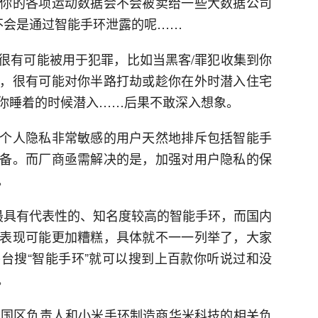
你的各项运动数据会不会被卖给一些大数据公司
不会是通过智能手环泄露的呢……
很有可能被用于犯罪，比如当黑客/罪犯收集到你
，很有可能对你半路打劫或趁你在外时潜入住宅
你睡着的时候潜入……后果不敢深入想象。
个人隐私非常敏感的用户天然地排斥包括智能手
备。而厂商亟需解决的是，加强对用户隐私的保
。
最具有代表性的、知名度较高的智能手环，而国内
表现可能更加糟糕，具体就不一一列举了，大家
台搜“智能手环”就可以搜到上百款你听说过和没
。
it中国区负责人和小米手环制造商华米科技的相关负