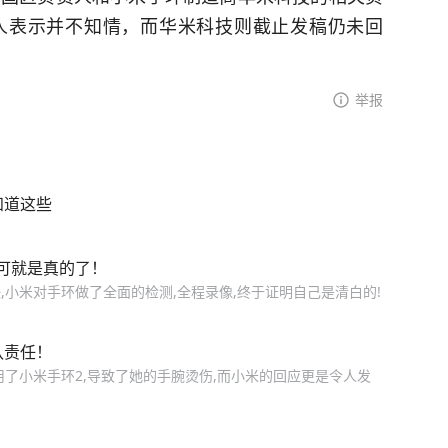
负责人表示并不知情，而华米科技则截止发稿仍未回
举报
知道这些
可就是真的了！
小米对手环做了全面的检测,全程录像,终于证明自己是清白的!
认责任！
了小米手环2,导致了她的手腕烫伤,而小米的回应更是令人发