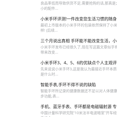
良品率低而导致供货不足,需要抢购的话,那真是太
小的配件...
小米手环评测!一件改变您生活习惯的随身
最初上市版本的小米手环的包装依然保持了小米
样! (后续...
三个月说出真相 手环能不能改变生活，
小米手环发布已经很久了,现在写这篇文章似乎有
带来改变...
小米手环3、4、5、6的优缺点个人主观
先来说说小米手环3,这是我认为最接近手环本质
是什么时...
智能手表,手环不得不说的缺陷
智能手环所记录的健康数据还不足以对人体健康起
步功能,表...
手机、蓝牙手表、手环都是电磁辐射源 
中国计量科学研究院“10米法半电波暗室”开车