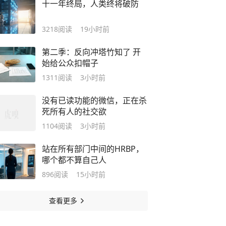
十一年终局，人类终将破防
3218
阅读
19小时前
第二季：反向冲塔竹知了 开
始给公众扣帽子
1311
阅读
3小时前
没有已读功能的微信，正在杀
死所有人的社交欲
1104
阅读
3小时前
站在所有部门中间的HRBP，
哪个都不算自己人
896
阅读
15小时前
查看更多