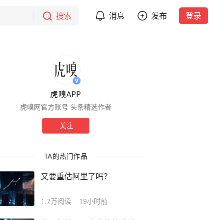
搜索
消息
发布
登录
虎嗅APP
虎嗅网官方账号 头条精选作者
关注
TA的热门作品
又要重估阿里了吗？
1.7万
阅读
19小时前