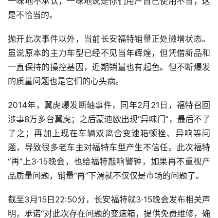
一味地不承认，一味地说是你们用户自己使用不当，这
是不恰当的。
抛开此次事件以外，当前长安福特销量正处微增状态。
虽说原本的主力车型已经不见当年辉煌，但凭借新品和
一直保持的操控基因，近期销量也有起色。但不断爆发
的质量问题也是它们的心头病。
2014年，翼虎爆发断轴事件，同年2月21日，福特召回
涉事8万多台翼虎；之后蒙迪欧出现“异味门”，最后不了
了之；再加上现在车辆双离合变速箱顿挫、异响等问
题，导致很多老车主对福特车型产生不信任。此次福特
“再”上3·15晚会，也给福特敲响警钟，如果再不重视产
品质量问题，销量“再”下滑就不仅仅是市场的问题了。
截至3月15日22:50分，长安福特就3·15晚会发布相关声
明，承诺“对此次存在问题的变速箱，提供免费维修，确