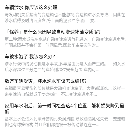
车辆涉水 你应该这么处理
与发动机关系紧密的变速箱也不能忽视,变速箱进水会导致... 因此在
涉水后得及时清洁底盘,将上面的泥沙冲净,而且 要...
「保养」是什么原因导致自动变速箱油变质呢？
第二种:雨水或洗车水从自动变速箱透气孔进入。自动变速箱进水后,
车辆故障并不会在第一时间显示,因此车主要实时对...
车被水泡了 我该怎么办？
涉水行驶中的发动机进水事故,多半是由此进入而产生的。... 如入水
后水深超过三分之二的车轮则超过安全范围,车内可...
数万车辆受灾，涉水泡水车该怎么维修？
车辆最容易受伤的部位就是发动机变速箱了。大家都知道,... 这样一
来变速箱自然就成了“水泡箱”。不过变速箱进水不...
家用车水泡后，第一时间检查这4个位置，能将损失降到最
低
基本上水会进入到球笼套内污染润滑脂,导致油脂乳化失去... 变速箱
侧也有球笼结构,并且它们都是被一根传动轴连在一...