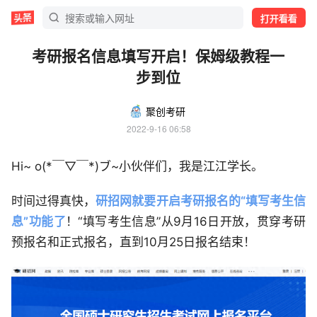
打开看看
考研报名信息填写开启！保姆级教程一
步到位
聚创考研
2022-9-16 06:58
Hi~ o(*￣▽￣*)ブ~小伙伴们，我是江江学长。
时间过得真快，
研招网就要开启考研报名的“填写考生信
息”功能了
！“填写考生信息”从9月16日开放，贯穿考研
预报名和正式报名，直到10月25日报名结束！