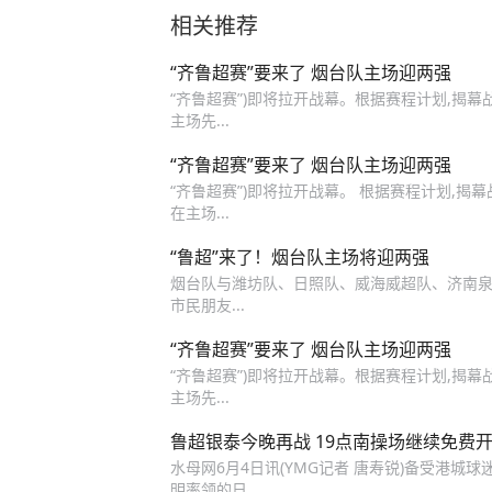
相关推荐
“齐鲁超赛”要来了 烟台队主场迎两强
“齐鲁超赛”)即将拉开战幕。根据赛程计划,揭幕
主场先...
“齐鲁超赛”要来了 烟台队主场迎两强
“齐鲁超赛”)即将拉开战幕。 根据赛程计划,揭幕
在主场...
“鲁超”来了！烟台队主场将迎两强
烟台队与潍坊队、日照队、威海威超队、济南泉
市民朋友...
“齐鲁超赛”要来了 烟台队主场迎两强
“齐鲁超赛”)即将拉开战幕。根据赛程计划,揭幕
主场先...
鲁超银泰今晚再战 19点南操场继续免费
水母网6月4日讯(YMG记者 唐寿锐)备受港
明率领的日...