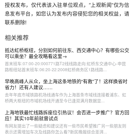
授权发布，仅代表该入驻单位观点，“上观新闻”仅为信
息发布平台，如您认为发布内容侵犯您的相关权益，请
联系删除!
相关推荐
抵达虹桥枢纽，分别如何前往东、西交通中心？有哪些公交
可以乘坐？最全攻略看这里→
首末班车:07:00-20:000771路T2线线路走向:虹桥东交通中心-申昆
路枢纽站首末班车:06:20-22:2008虹桥商务区1路线路...
早晚高峰人从众，坐上海这条地铁的“有救”了！这样换省时
省力！还有人建议……
去年年底市域铁路机场线通车作为上海首条市域线连接着浦东、虹
桥两大枢纽的市域机场线开通至今已逢双满月数据显...
上海地铁最忙线路拆座位引热议！会否进一步推广？官方回
应！其实10年前就曾试点
有网友提出了一些疑虑和建议还有一些市民希望推广另一些朋友则
表示还需增加车次及线路你怎么看?新民晚报综合澎湃...