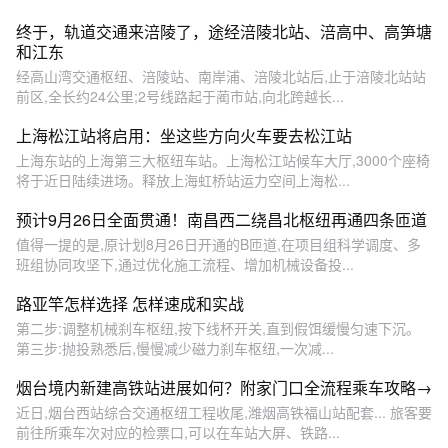
终于，轨道交通来涪陵了，途经涪陵北站、涪高中、高笋塘
和江东
经高山湾交通枢纽、涪陵站、南岸浦、涪陵北站后,止于涪陵北站站
前区,全长约24公里;2号线路起于蔺市站,向北跨越长...
上海松江站将启用：坐这些方向火车要去松江站
上海东站的上海第三大枢纽车站。上海松江站候车大厅,3000个座椅
将于近日陆续进场。释放上海虹桥站运力空间上海松...
预计9月26日全面贯通！南昌西二绕昌北枢纽再通四条匝道
值得一提的是,原计划8月26日开通的B匝道,在项目组科学调度、多
班组协同攻坚下,通过优化施工流程、增加机械设备投...
路亚竿怎样选择 怎样速成和实战
第二步:调整机械刹车枢纽,按下线杯开关,直到假饵缓慢匀速下沉。
第三步:抛投熟悉后,慢慢减少磁力刹车枢纽,一次减...
烟台境内新建高铁站进展如何？附家门口全流程乘车攻略→
近日,烟台西站综合交通枢纽工程收尾,潍烟高铁福山站配套... 旅客要
前往所乘车次对应的检票口,可以在车站大屏、铁路...