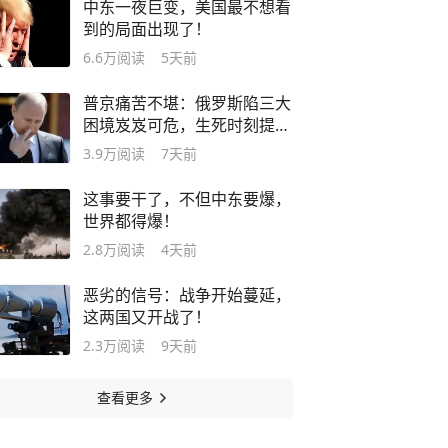
中东一夜巨变，美国最不想看
到的局面出现了！
6.6万
阅读
5天前
普京痛苦不堪：俄罗斯陷三大
困境岌岌可危，生死时刻提前
到来！
3.9万
阅读
7天前
这事要干了，不但中东要爆，
世界都得爆！
2.8万
阅读
4天前
恶劣的信号：战争开始蔓延，
这两国又开战了！
2.3万
阅读
9天前
查看更多