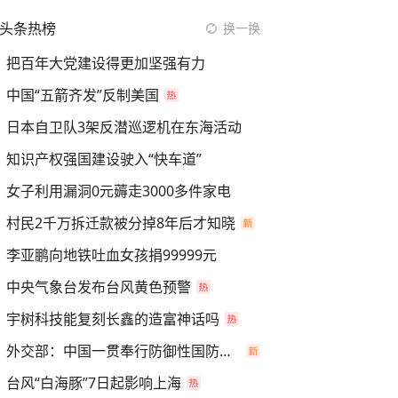
头条热榜
换一换
把百年大党建设得更加坚强有力
中国“五箭齐发”反制美国
日本自卫队3架反潜巡逻机在东海活动
知识产权强国建设驶入“快车道”
女子利用漏洞0元薅走3000多件家电
村民2千万拆迁款被分掉8年后才知晓
李亚鹏向地铁吐血女孩捐99999元
中央气象台发布台风黄色预警
宇树科技能复刻长鑫的造富神话吗
外交部：中国一贯奉行防御性国防政策
台风“白海豚”7日起影响上海