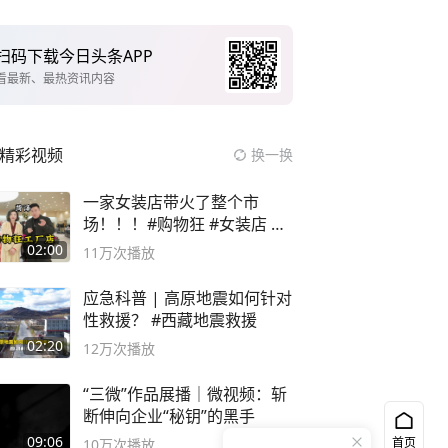
扫码下载今日头条APP
看最新、最热资讯内容
精彩视频
换一换
一家女装店带火了整个市
场！！！#购物狂 #女装店 #
高品质女装
02:00
11万
次播放
应急科普 | 高原地震如何针对
性救援？ #西藏地震救援
02:20
12万
次播放
“三微”作品展播｜微视频：斩
断伸向企业“秘钥”的黑手
09:06
首页
10万
次播放