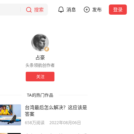
搜索
消息
发布
登录
占豪
头条领航创作者
关注
TA的热门作品
台湾最后怎么解决？这应该是
答案
658万
阅读
2022年08月06日