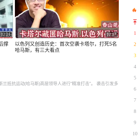
1
02:26
02:37
后撑
以色列又创造历史：首次空袭卡塔尔，打死5名
2
哈马斯，有三大看点
3
4
5
兰抵抗运动(哈马斯)高层领导人进行“精准打击”。 袭击引发多
6
7
8
9
10