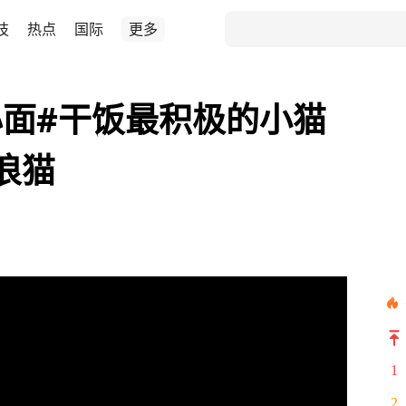
技
热点
国际
更多
面#干饭最积极的小猫
浪猫
1
2