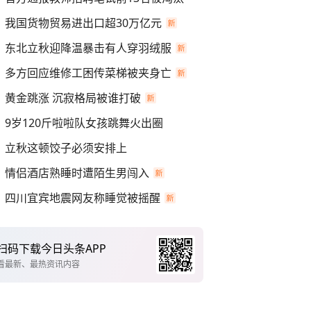
我国货物贸易进出口超30万亿元
东北立秋迎降温暴击有人穿羽绒服
多方回应维修工困传菜梯被夹身亡
黄金跳涨 沉寂格局被谁打破
9岁120斤啦啦队女孩跳舞火出圈
立秋这顿饺子必须安排上
情侣酒店熟睡时遭陌生男闯入
四川宜宾地震网友称睡觉被摇醒
扫码下载今日头条APP
看最新、最热资讯内容