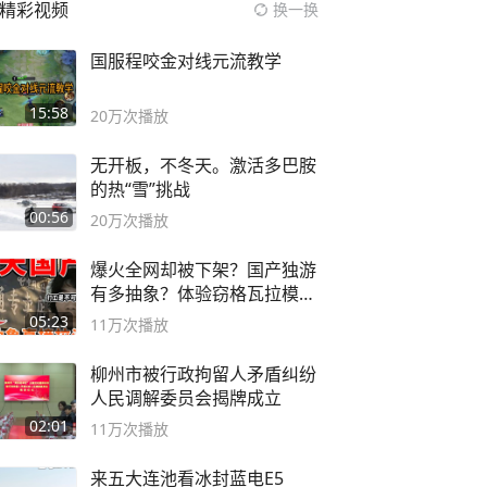
精彩视频
换一换
国服程咬金对线元流教学
15:58
20万
次播放
无开板，不冬天。激活多巴胺
的热“雪”挑战
00:56
20万
次播放
爆火全网却被下架？国产独游
有多抽象？体验窃格瓦拉模拟
器！
05:23
11万
次播放
柳州市被行政拘留人矛盾纠纷
人民调解委员会揭牌成立
02:01
11万
次播放
来五大连池看冰封蓝电E5