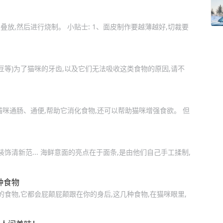
放,然后进行烧制。 小贴士: 1、面皮制作要越薄越好,切裁要
豆等)为了猫咪的牙齿,以及它们无法吸收这类食物的原因,请不
咪通肠、通便,帮助它消化食物,还可以帮助猫咪增强食欲。 但
饰清新范... 海鲜意面的亮点在于面条,是由他们自己手工揉制,
种食物
的食物,它都会屁颠屁颠跟在你的身后,这几种食物,在猫咪眼里,