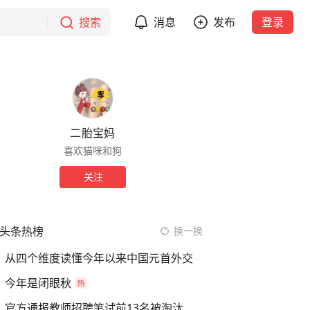
搜索
消息
发布
登录
二胎宝妈
喜欢猫咪和狗
关注
头条热榜
换一换
从四个维度读懂今年以来中国元首外交
今年是闭眼秋
官方通报教师招聘笔试前13名被淘汰