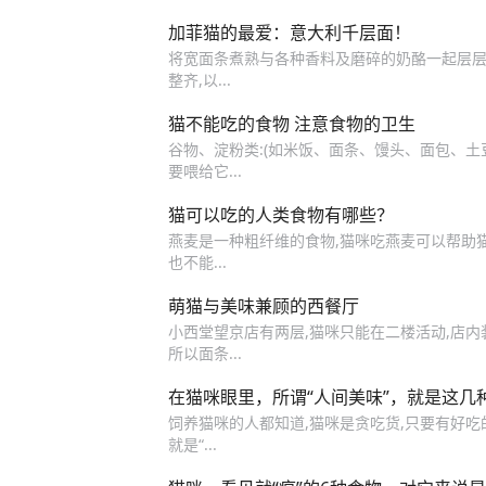
加菲猫的最爱：意大利千层面！
将宽面条煮熟与各种香料及磨碎的奶酪一起层层叠
整齐,以...
猫不能吃的食物 注意食物的卫生
谷物、淀粉类:(如米饭、面条、馒头、面包、土
要喂给它...
猫可以吃的人类食物有哪些？
燕麦是一种粗纤维的食物,猫咪吃燕麦可以帮助猫
也不能...
萌猫与美味兼顾的西餐厅
小西堂望京店有两层,猫咪只能在二楼活动,店内装
所以面条...
在猫咪眼里，所谓“人间美味”，就是这几
饲养猫咪的人都知道,猫咪是贪吃货,只要有好吃
就是“...