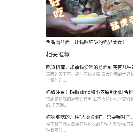
鱼香肉丝面！让猫咪狂吸的猫界美食！
相关推荐
吃货指南：加菲猫爱吃的意面到底有几种
意面的天下不止是加菲猫才懂 意大利面的世界就
上酱汁的...
猫奴注目！Felissimo和小笠原制粉联
汤底是猫咪们最爱的鲣鱼味,不含任何化学调料和色素
的,千万别...
猫咪能吃的几种“人类食物”，只要喂对了
今天我们就来盘点猫咪能吃的几种人类食物,只要喂
种氨基酸...