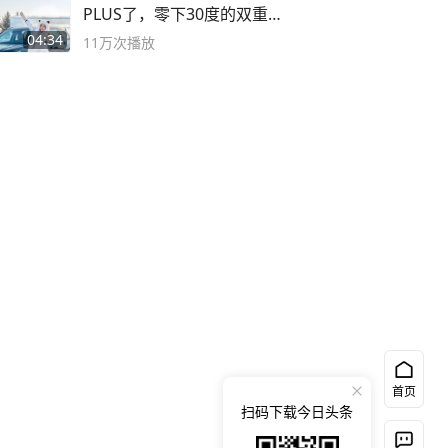
PLUS了，零下30度的双重冰
封40小时全录
04:34
11万
次播放
首页
扫码下载今日头条