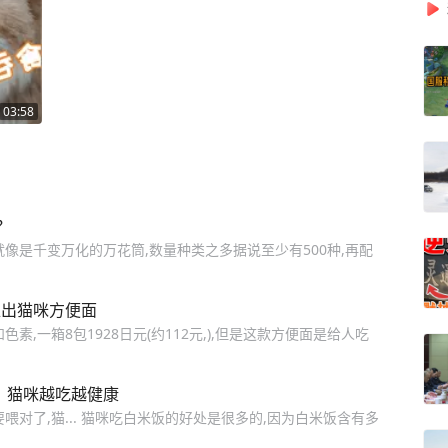
03:58
？
像是千变万化的万花筒,数量种类之多据说至少有500种,再配
合推出猫咪方便面
,一箱8包1928日元(约112元,),但是这款方便面是给人吃
，猫咪越吃越健康
对了,猫... 猫咪吃白米饭的好处是很多的,因为白米饭含有多