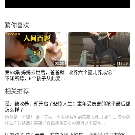
猜你喜欢
03:30
113:59
第53集 妈妈去世后，爸爸就
收养六个孤儿养成记
不知所踪，6个孩子从此变成
孤儿
相关推荐
孤儿被收养，却开启了悲惨人生：童年受伤害的孩子最后都
怎么样了
她曾是一个孤儿,某一天被一个有钱有势的富豪收养,让她叫... 又会是
什么样的结局? 哥哥们会像很多现实中遭遇这类事件...
国家孩子 草原母亲丨养育之恩永难忘 一张照片记录下的6