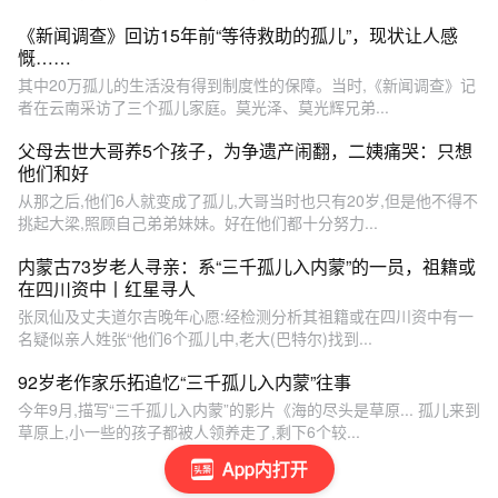
《新闻调查》回访15年前“等待救助的孤儿”，现状让人感
慨……
其中20万孤儿的生活没有得到制度性的保障。当时,《新闻调查》记
者在云南采访了三个孤儿家庭。莫光泽、莫光辉兄弟...
父母去世大哥养5个孩子，为争遗产闹翻，二姨痛哭：只想
他们和好
从那之后,他们6人就变成了孤儿,大哥当时也只有20岁,但是他不得不
挑起大梁,照顾自己弟弟妹妹。好在他们都十分努力...
内蒙古73岁老人寻亲：系“三千孤儿入内蒙”的一员，祖籍或
在四川资中丨红星寻人
张凤仙及丈夫道尔吉晚年心愿:经检测分析其祖籍或在四川资中有一
名疑似亲人姓张“他们6个孤儿中,老大(巴特尔)找到...
92岁老作家乐拓追忆“三千孤儿入内蒙”往事
今年9月,描写“三千孤儿入内蒙”的影片《海的尽头是草原... 孤儿来到
草原上,小一些的孩子都被人领养走了,剩下6个较...
App内打开