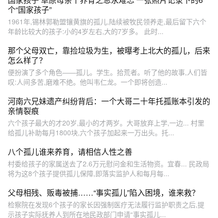
个“国家孩子”
1961年,锡林郭勒盟镶黄旗的孤儿,陆续被牧民领养走,最后留下六个
年龄比较大的孩子:小的4岁左右,大的7岁多。 此时...
那个父母双亡，靠捡垃圾为生，被曝考上北大的孤儿，后来
怎么样了？
便扮演了多个角色——孤儿。学生。拾荒者。听了他的故事,人们皆
叹:人间多苦,磨难不绝。他叫韦仁龙。一个即将创造...
河南六兄妹遗产纠纷背后：一个大哥二十年托孤账本引发的
亲情裂痕
六个孩子最大的才20岁,最小的才两岁。大哥放弃上学,一边... 村里
给孤儿补助每月1800块,六个孩子加起来一万出头。托...
八个孤儿谁来养育，请相信人性之善
村委给孩子的家属送去了2.6万元慰问金和生活物资。宜春... 民政局
将为这8个孩子提供孤儿保障,即落实监护人和每月每...
父母相残、贩毒被捕……“事实孤儿”陷入困境，谁来救？
检察院在发现6个孩子的家长因强制医疗无法履行监护职责之后,提
示孩子实际抚养人到所在地民政部门申请“事实孤儿...