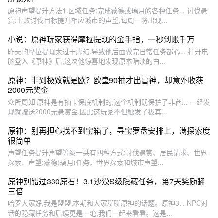
原神声望提升方法1.区域任务:完成蒙德或璃月的各种任务... 讨伐悬
赏:击败讨伐目标提升相应城市的声望,每周一将出现...
小说：原神玩家获得摩拉提现的金手指，一秒到账千万
昨天的摩拉提现太过于虚幻,导致他后面做完日常任务都心... 打开电
脑登入《原神》后,这次他惊喜地发现原本暗淡的白...
原神：非到极致就是欧？欧皇90抽才出雷神，却意外收获
2000元奖金
众所周知,原神是有抽卡保底机制的,这个机制既保护了非酋... 一经发
现就赠送2000元悬赏金,因此这玩家不但触发了极其...
原神：别再担心找不到宝箱了，寻宝罗盘安排上，满探索度
很简单
声望任务提升声望等级一共有四种方式:讨伐悬赏、居民请求、世界
探索、声望:蒙德(璃月)任务。世界探索和城市声望...
原神别错过330原石！3.1沙漠S级隐藏任务，第7天奖励翻
三倍
哈罗大家好,我是盟盟,本期和大家聊聊原神的话题。原神3... NPC对
话的隐藏任务和后续更是一绝,我们一起来看看。这是...