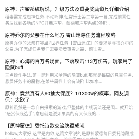
原神：声望系统解说，升级方法及重要奖励道具详细介绍
稻妻需完成魔神任务-不动鸣神,恒常乐士第二章第一幕,完成前置任
务后找到各地的NPC开启声望。蒙德城声望系统的NP...
原神乔尔的父亲在什么地方 雪山迷踪任务流程攻略
原神乔尔的父亲在哪里?世界任务【雪山迷踪】的要求是寻找乔尔的
父亲,为了完成任务我们需要沿着覆雪之路、前往雪...
原神：心海的百万名场面，下落攻击113万伤害，玩家用了
隐藏buff
三点操作手法,第一是利用米哈游的隐藏buff,那就是每周的悬赏任务,
悬赏任务中的魔物,在某些属性上会有缺陷,比如水...
原神：竟然真有人90抽大保底？1/1300w的概率，网友调
侃：太欧了
原神虽然是一款自由探索的游戏,但整体的主线玩法还是围... 就开始
“悬赏保底选手”,意思就是说如果真的有大保底的...
【原神蒙德】委托诗歌交流隐藏成就
hollow,大家好,这里是内敛,这篇文章说的是原神蒙德每日委托隐藏成