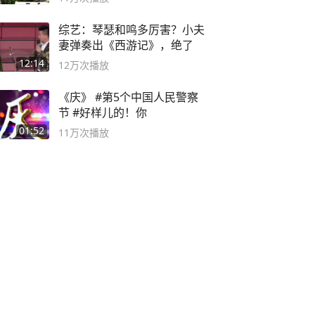
综艺：琴瑟和鸣多厉害？小夫
妻弹奏出《西游记》，绝了
12:14
12万
次播放
《庆》 #第5个中国人民警察
节 #好样儿的！你
01:52
11万
次播放