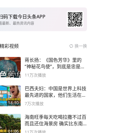
扫码下载今日头条APP
看最新、最热资讯内容
精彩视频
换一换
蒋长扬：《国色芳华》里的
“神秘花鸟使”，到底是忠是
奸？
02:11
11万
次播放
巴西夫妇：中国是世界上科技
最先进的国家，他们生活在
2999年
18:10
7万
次播放
海南旺季每天吃喝拉撒不过百
而且还住海景房 确实比东南
亚合适
01:06
11万
次播放