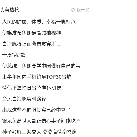
头条热榜
换一换
人民的健康、体质、幸福一脉相承
伊媒发布伊朗最高领袖视频
白海豚将正面袭击贯穿浙江
一周“靓”数
伊总统：伊朗要学中国做好自己的事
上半年国内手机销量TOP30出炉
情侣平潭拍日出坠崖1死1伤
台风白海豚实时路径
出现这些不舒服其实已经中暑了
银龙鱼离世大哥正伤心妻子问能吃不
孙子考取上海交大 爷爷高情商答谢