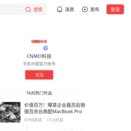
搜索
消息
发布
登录
CNMO科技
手机中国官方账号
关注
TA的热门作品
价值百万！曝某企业裁员后销
毁百余台高配MacBook Pro
9798
阅读
15小时前