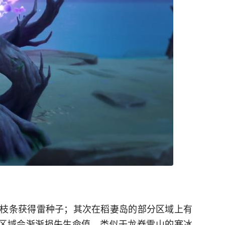
枝条获得雷种子；其次在稻妻岛的部分区域上有
片区域会渐渐损失生命值，类似于龙脊雪山的寒冰