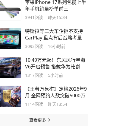
苹果iPhone 17系列包揽上半
年手机销量榜单前三
3941
阅读
昨天15:34
特斯拉等三大车企拒不支持
CarPlay 盘点背后战略考量
3093
阅读
16小时前
10.49万元起！东风风行星海
V6开启预售 搭载华为乾崑
1317
阅读
5小时前
《王者万象棋》定档2026年9
月 全网预约人数突破5000万
1114
阅读
昨天13:54
查看更多