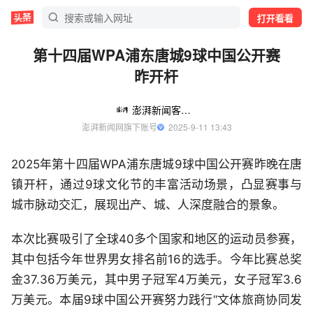
打开看看
第十四届WPA浦东唐城9球中国公开赛
昨开杆
澎湃新闻客户端
澎湃新闻网旗下账号
  2025-9-11 13:43
2025年第十四届WPA浦东唐城9球中国公开赛昨晚在唐
镇开杆，通过9球文化节的丰富活动场景，凸显赛事与
城市脉动交汇，展现出产、城、人深度融合的景象。
本次比赛吸引了全球40多个国家和地区的运动员参赛，
其中包括今年世界男女排名前16的选手。今年比赛总奖
金37.36万美元，其中男子冠军4万美元，女子冠军3.6
万美元。本届9球中国公开赛努力践行“文体旅商协同发