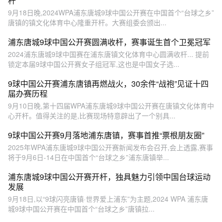
杆
9月18日晚,2024WPA浦东唐城9球中国公开赛在中国首个“台球之乡”
唐镇的镇文化体育中心隆重开杆。大赛组委会颁出...
浦东唐城9球中国公开赛圆满收杆，赛事诞生首个卫冕冠军
2024浦东唐城9球中国赛在浦东唐镇文化体育中心圆满收杆... 提前
锁定本届9球中国公开赛女子组冠军,这也是中国女子选...
9球中国公开赛浦东唐镇再燃战火，30余件“战袍”见证十四
届办赛历程
9月10日晚,第十四届WPA浦东唐城9球中国公开赛在唐镇文化体育中
心开杆。值得关注的是,比赛现场特意辟出了一个别具...
9球中国公开赛9月落地浦东唐镇，赛事首推“票根朋友圈”
2025年WPA浦东唐城9球中国公开赛新闻发布会召开,会上透露,赛事
将于9月6日-14日在中国首个“台球之乡”浦东唐镇举...
浦东唐城9球中国公开赛开杆，独具魅力引领中国台球运动
发展
9月18日,以“9球闪亮唐镇·世界爱上浦东”为主题,2024 WPA 浦东唐
城9球中国公开赛在中国首个“台球之乡”唐镇拉...