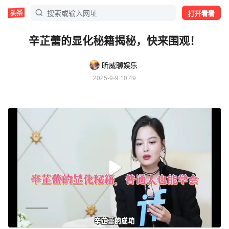
打开看看
辛芷蕾的显化秘籍揭秘，快来围观！
昕威聊娱乐
2025-9-9 10:49