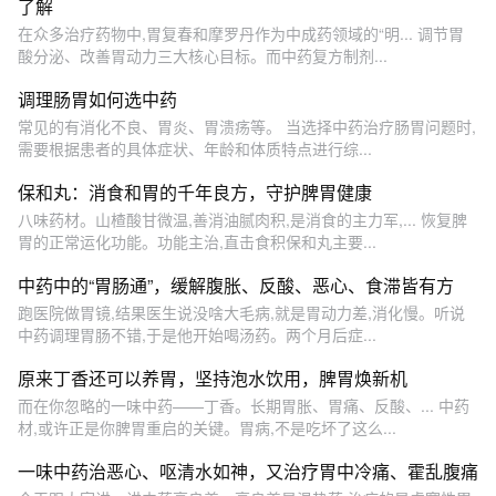
了解
在众多治疗药物中,胃复春和摩罗丹作为中成药领域的“明... 调节胃
酸分泌、改善胃动力三大核心目标。而中药复方制剂...
调理肠胃如何选中药
常见的有消化不良、胃炎、胃溃疡等。 当选择中药治疗肠胃问题时,
需要根据患者的具体症状、年龄和体质特点进行综...
保和丸：消食和胃的千年良方，守护脾胃健康
八味药材。山楂酸甘微温,善消油腻肉积,是消食的主力军,... 恢复脾
胃的正常运化功能。功能主治,直击食积保和丸主要...
中药中的“胃肠通”，缓解腹胀、反酸、恶心、食滞皆有方
跑医院做胃镜,结果医生说没啥大毛病,就是胃动力差,消化慢。听说
中药调理胃肠不错,于是他开始喝汤药。两个月后症...
原来丁香还可以养胃，坚持泡水饮用，脾胃焕新机
而在你忽略的一味中药——丁香。长期胃胀、胃痛、反酸、... 中药
材,或许正是你脾胃重启的关键。胃病,不是吃坏了这么...
一味中药治恶心、呕清水如神，又治疗胃中冷痛、霍乱腹痛