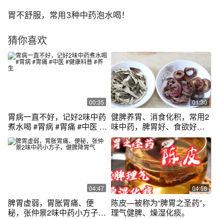
胃不舒服，常用3种中药泡水喝！
猜你喜欢
00:35
01:30
胃病一直不好，记好2味中药
健脾养胃、消食化积，常用2
煮水喝 #胃病 #胃痛 #中医 #
味中药，脾胃好、食欲好、
健康科普 #养生
身体更好！
04:47
04:58
脾胃虚弱，胃胀胃痛、便
陈皮—被称为“脾胃之圣药”，
秘，张仲景2味中药小方子，
理气健脾、燥湿化痰。