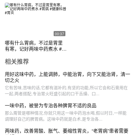
健脾降胃气
00:37
哪有什么胃病，不过是胃里
有寒，记好两味中药煮水 #胃
病 #健康科普 #胃炎
相关推荐
用好这味中药，上能调肺，中能治胃，向下又能治肾，清一
切之火
它有苦味,苦味的话,它都有滋补的,有坚的功能,所以它会和石膏用在
一起,两者搭配,专治胃火旺盛引起的口干舌燥、口...
一味中药，被誉为专治各种脾胃不适的良品
那么甭管是哪种情况,你就只用这一味中药泡水喝,假以时日,一样能
调理好自己的脾胃病。这味中药就是白术,是专治各...
两味药，改善胃酸、胀气、萎缩性胃炎，“老胃病”患者需要