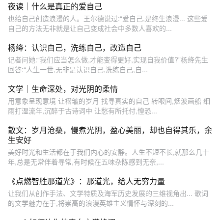
夜读｜什么是真正的爱自己
也给自己创造浪漫的人。王尔德说过:“爱自己,是终生浪漫... 这些爱
自己的方法无非就是让自己变成社会中多数人喜欢的...
杨绛：认识自己，洗练自己，改造自己
记者问她:“我们应当怎么做,才能变得更好,实现自我价值?”杨绛先生
回答:“人生一世,无非是认识自己,洗练自己,自...
文学｜生命深处，对光阴的柔情
用意象呈现意境 让褶皱的岁月 找寻真实的自己 转眼间,烟波画船 细
雨打湿流年,沉醉于古诗词中 让愁有所托付,惶恐...
散文：岁月沧桑，慢煮光阴，盈心美丽，却也自得其乐，余
生安好
美好时光和生活都在于我们内心的安静。人生不短不长,就那么几十
年,总是无常伴着寻常,有时候在五味杂陈感到无奈,...
《点燃智胜那道光》：那道光，给人无穷力量
让我们从创作手法、文学特质及海军历史发展的三维视角出... 歌词
的文学魅力在于,将崇高的浪漫英雄主义情怀与深刻的...