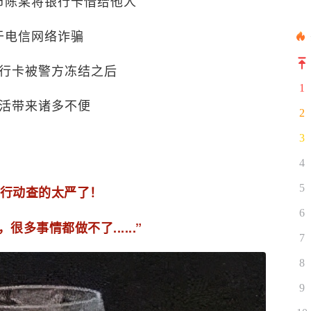
市陈某将银行卡借给他人
于电信网络诈骗
行卡被警方冻结之后
1
活带来诸多不便
2
3
4
5
卡’行动查的太严了！
6
很多事情都做不了......”
7
8
9