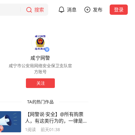
搜索
消息
发布
登录
咸宁网警
咸宁市公安局网络安全保卫支队官
方账号
关注
TA的热门作品
【网警说·安全】@所有购票
人，有这类行为的，一律是诈
骗——
1
阅读
前天01:38