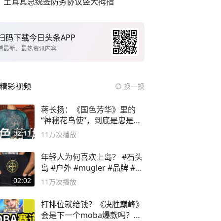
土耳其总统签防务协议竖大拇指
扫码下载今日头条APP
看最新、最热资讯内容
精彩视频
换一换
蒋长扬：《国色芳华》里的
“神秘花鸟使”，到底是忠是
奸？
02:11
11万
次播放
年轻人为何喜欢上岛？ #石头
岛 #户外 #mugler #品牌 #足
球流氓
02:02
11万
次播放
打排位就给钱？《决胜巅峰》
会是下一个moba爆款吗？#