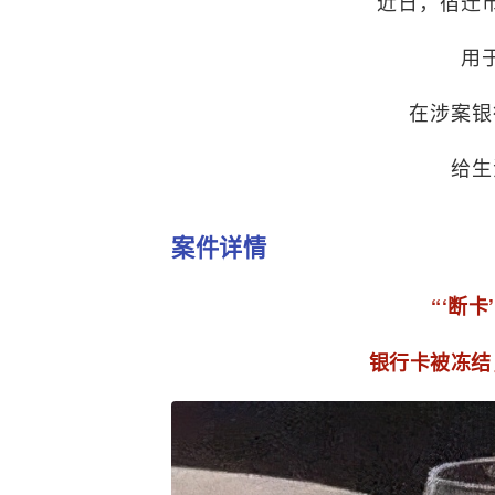
近日，宿迁
用
在涉案银
给生
案件详情
“‘断
银行卡被冻结，