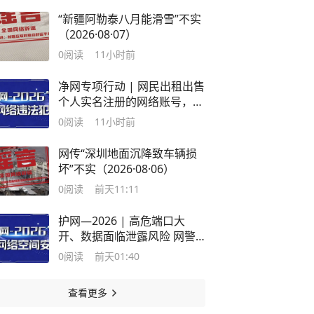
“新疆阿勒泰八月能滑雪”不实
（2026·08·07）
0
阅读
11小时前
净网专项行动 | 网民出租出售
个人实名注册的网络账号，危
险！
0
阅读
11小时前
网传“深圳地面沉降致车辆损
坏”不实（2026·08·06）
0
阅读
前天11:11
护网—2026 | 高危端口大
开、数据面临泄露风险 网警
依法查处一未依法履行网络安
0
阅读
前天01:40
全保护义务案
查看更多