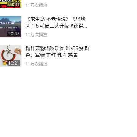
决胜巅峰
03:33
11万
次播放
《求生岛 不老传说》飞鸟地
区 1-6 毛皮工艺升级 #还得是
主机大作
20:47
11万
次播放
钩针宠物猫咪项圈 唯棉5股 颜
色：军绿 正红 乳白 鸡黄
10:21
11万
次播放