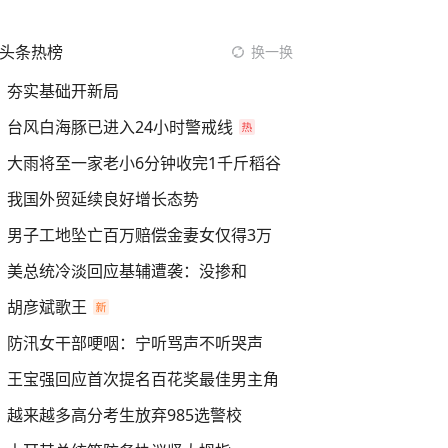
头条热榜
换一换
夯实基础开新局
台风白海豚已进入24小时警戒线
大雨将至一家老小6分钟收完1千斤稻谷
我国外贸延续良好增长态势
男子工地坠亡百万赔偿金妻女仅得3万
美总统冷淡回应基辅遭袭：没掺和
胡彦斌歌王
防汛女干部哽咽：宁听骂声不听哭声
王宝强回应首次提名百花奖最佳男主角
越来越多高分考生放弃985选警校