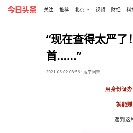
关注
推荐
北京
视频
财经
科
​“现在查得太严
首......”
2021-06-02 08:56
·
咸宁网警
用身份证办
就能赚
遇到这