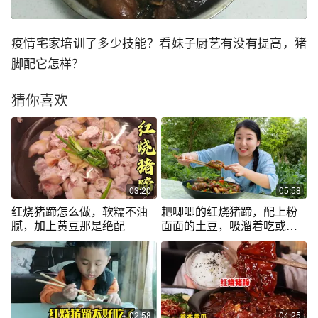
疫情宅家培训了多少技能？看妹子厨艺有没有提高，猪
脚配它怎样？
猜你喜欢
03:20
05:58
红烧猪蹄怎么做，软糯不油
耙唧唧的红烧猪蹄，配上粉
腻，加上黄豆那是绝配
面面的土豆，吸溜着吃或拌
饭吃都太棒了
02:58
04:25