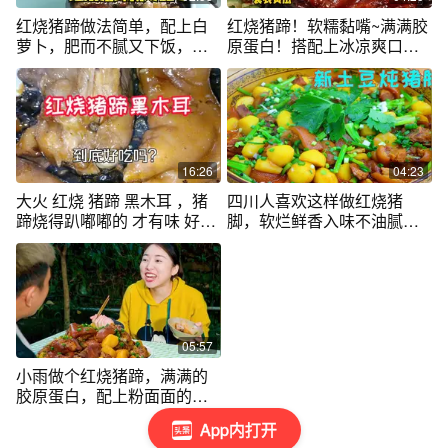
红烧猪蹄做法简单，配上白
红烧猪蹄！软糯黏嘴~满满胶
萝卜，肥而不腻又下饭，小
原蛋白！搭配上冰凉爽口的
朋友超喜欢吃
蓑衣黄瓜
16:26
04:23
大火 红烧 猪蹄 黑木耳 ，猪
四川人喜欢这样做红烧猪
蹄烧得趴嘟嘟的 才有味 好啃
脚，软烂鲜香入味不油腻，
营养丰富
吃起来真叫过瘾
05:57
小雨做个红烧猪蹄，满满的
胶原蛋白，配上粉面面的土
豆，太巴适了
App内打开