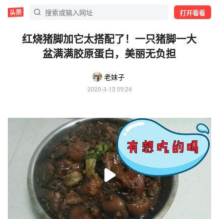
打开看看
红烧猪脚加它太搭配了！一只猪脚一大
盆满满胶原蛋白，美丽无负担
老妹子
2020-3-13 09:24