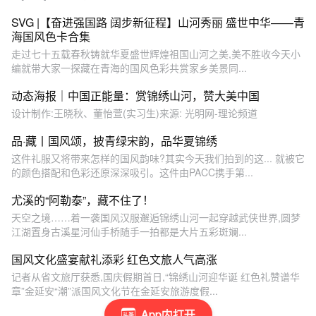
SVG |【奋进强国路 阔步新征程】山河秀丽 盛世中华——青
海国风色卡合集
走过七十五载春秋铸就华夏盛世辉煌祖国山河之美,美不胜收今天小
编就带大家一探藏在青海的国风色彩共赏家乡美景同...
动态海报｜中国正能量：赏锦绣山河，赞大美中国
设计制作:王晓秋、董怡萱(实习生)来源: 光明网-理论频道
品·藏丨国风颂，披青绿宋韵，品华夏锦绣
这件礼服又将带来怎样的国风韵味?其实今天我们拍到的这... 就被它
的颜色搭配和色彩还原深深吸引。这件由PACC携手第...
尤溪的“阿勒泰”，藏不住了！
天空之境……着一袭国风汉服邂逅锦绣山河一起穿越武侠世界,圆梦
江湖置身古溪星河仙手桥随手一拍都是大片五彩斑斓...
国风文化盛宴献礼添彩 红色文旅人气高涨
记者从省文旅厅获悉,国庆假期首日,“锦绣山河迎华诞 红色礼赞谱华
章”金延安“潮”派国风文化节在金延安旅游度假...
App内打开