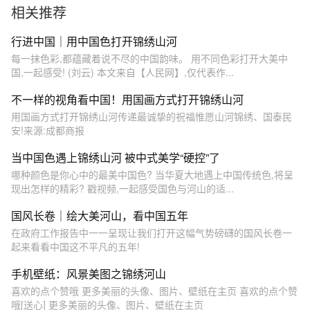
相关推荐
行进中国｜用中国色打开锦绣山河
每一抹色彩,都蕴藏着说不尽的中国韵味。 用不同色彩打开大美中
国,一起感受! (刘云) 本文来自【人民网】,仅代表作...
不一样的视角看中国！用国画方式打开锦绣山河
用国画方式打开锦绣山河传递最诚挚的祝福惟愿山河锦绣、国泰民
安!来源:成都商报
当中国色遇上锦绣山河 被中式美学“硬控”了
哪种颜色是你心中的最美中国色? 当华夏大地遇上中国传统色,将呈
现出怎样的精彩? 戳视频,一起感受国色与河山的适...
国风长卷｜绘大美河山，看中国五年
在政府工作报告中一一呈现让我们打开这幅气势磅礴的国风长卷一
起来看看中国这不平凡的五年!
手机壁纸：风景美图之锦绣河山
喜欢的点个赞哦 更多美丽的头像、图片、壁纸在主页 喜欢的点个赞
哦[送心] 更多美丽的头像、图片、壁纸在主页