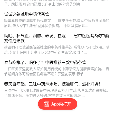
子、跑操场,咋这肉还跟长在身上似的?”您先别急...
试试这款减脂中药代茶饮
简单易操作的减脂中药代茶饮——陈皮茯苓茶,借助中医药食同源的
原理,帮大家节后轻松减掉多余赘肉。 中医减脂原理...
助眠、补气血、润肺、养发、祛湿……省中医医院5款中药
茶饮成爆款
建议她可以试试医院新推出的中药养生茶饮,哺乳期也可以饮用。随
后,李女士在网上分享了这5款中药养生茶饮,吸引了...
春节吃撑了、喝多了？中医推荐三款中药茶饮
主任医师罗运花教大家如何用传统的中药茶饮为健康保驾护航。 春
节期间身体可能会面临哪些不适? 罗运花表示,春节...
春天百病起，三味中药泡水喝，疏通肝气、滋补肝肾！
三味中药泡水喝1.玫瑰花中医理论认为,肝主疏泄,喜条达而恶抑郁。
当情绪不畅、压力过大等时,容易导致肝气郁结,出...
App内打开