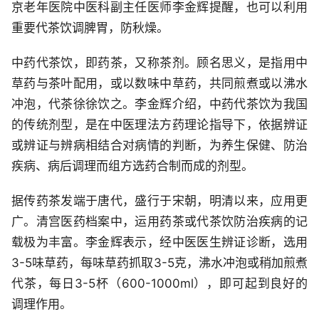
京老年医院中医科副主任医师李金辉提醒，也可以利用
重要代茶饮调脾胃，防秋燥。
中药代茶饮，即药茶，又称茶剂。顾名思义，是指用中
草药与茶叶配用，或以数味中草药，共同煎煮或以沸水
冲泡，代茶徐徐饮之。李金辉介绍，中药代茶饮为我国
的传统剂型，是在中医理法方药理论指导下，依据辨证
或辨证与辨病相结合对病情的判断，为养生保健、防治
疾病、病后调理而组方选药合制而成的剂型。
据传药茶发端于唐代，盛行于宋朝，明清以来，应用更
广。清宫医药档案中，运用药茶或代茶饮防治疾病的记
载极为丰富。李金辉表示，经中医医生辨证诊断，选用
3-5味草药，每味草药抓取3-5克，沸水冲泡或稍加煎煮
代茶，每日3-5杯（600-1000ml），即可起到良好的
调理作用。