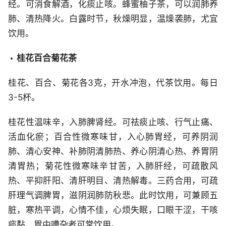
经。可消食解酒，化痰止咳。蜂蜜柚子茶，可以润肺养
肺、清热降火。白露时节，秋燥明显，温燥袭肺，尤宜
饮用。
桂花百合菊花茶
桂花、百合、菊花各3克，开水冲泡，代茶饮用。每日
3-5杯。
桂花性温味辛，入肺脾肾经。可祛痰止咳、行气止痛、
活血化瘀；百合性微寒味甘，入心肺胃经，可养阴润
肺、清心安神、补肺阴清肺热、养心阴清心热、养胃阴
清胃热；菊花性微寒味辛甘苦，入肺肝经，可疏散风
热、平抑肝阳、清肝明目、清热解毒。三药合用，可疏
肝理气调脾胃，滋阴润肺防秋悲。此时饮用，可兼顾五
脏，寒热平调，心情不佳，心烦失眠，口眼干涩，干咳
痰黏、胃中嘈杂者可常饮用。