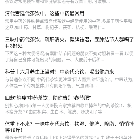
茶饮对常见慢性病和亚健康状态等有改善作用,可缓解...
清代宫廷代茶饮中，这些中药最常用
常用中药的性味特点清宫代茶饮中经常使用的中药,多属于药性平和
之品,如山药、甘草、枸杞子、茯苓、桔梗、酸枣仁...
三味中药代茶饮，疏肝清火，健脾祛湿，囊肿结节人群喝了
有3好处
下面这三种大便情况,有囊肿结节问题的朋友不妨对照着看一看,以便
了解自己身体可能出现的问题。一、大便前干后稀...
科普｜六月养生正当时！中药代茶饮，喝出健康来
与普通茶饮不同,中药代茶饮更注重“因人而异,辨证施治”。中医认为,
人体是一个有机整体,只有阴阳平衡、气血调和...
四款“躺痩”中药茶饮，助你告别“春节肥”
别担心,杭州市第一人民医院专家推荐四款巨掉秤的中药茶饮:1、枳
术瘦身茶2.0由麸枳实、生白术、陈皮、炒决明子等...
体重下不来？一味中药代茶饮，祛湿、健脾、降脂，悄悄掉
秤18斤！
最近天气转暖了以后啊,门诊上听得最多的就是:“大夫,我天天啃菜叶