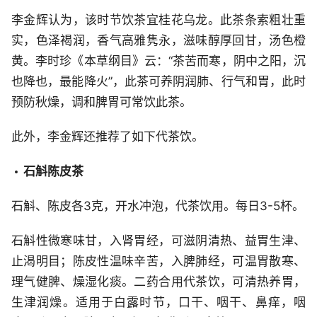
李金辉认为，该时节饮茶宜桂花乌龙。此茶条索粗壮重
实，色泽褐润，香气高雅隽永，滋味醇厚回甘，汤色橙
黄。李时珍《本草纲目》云：“茶苦而寒，阴中之阳，沉
也降也，最能降火”，此茶可养阴润肺、行气和胃，此时
预防秋燥，调和脾胃可常饮此茶。
此外，李金辉还推荐了如下代茶饮。
石斛陈皮茶
石斛、陈皮各3克，开水冲泡，代茶饮用。每日3-5杯。
石斛性微寒味甘，入肾胃经，可滋阴清热、益胃生津、
止渴明目；陈皮性温味辛苦，入脾肺经，可温胃散寒、
理气健脾、燥湿化痰。二药合用代茶饮，可清热养胃，
生津润燥。适用于白露时节，口干、咽干、鼻痒，咽