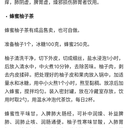
痒，肺阴虚，脾胃虚，燥邪损伤肺胃者饮用。
蜂蜜柚子茶
蜂蜜柚子茶有成品售卖，也可自做。
准备柚子1个，冰糖100克，蜂蜜250克。
柚子清洗干净，切下外皮，切成细丝，盐水浸泡1小时，
后放入清水中，中火煮10分钟，去除苦味。柚子肉，剥
去内皮揉碎。把处理好的柚子皮和果肉放入锅中，加适
量水和冰糖，用中小火熬1个小时，熬至黏稠。放凉后加
入蜂蜜，搅拌均匀。装入密封罐，放在冷藏室存放，饮
用时取2勺，用温水冲泡代茶饮，每日2杯。
蜂蜜性平味甘，入脾肺大肠经，可补中润燥、补益脾
肺、润肺止咳、润肠通便。柚子性寒味甘酸，入肺胃