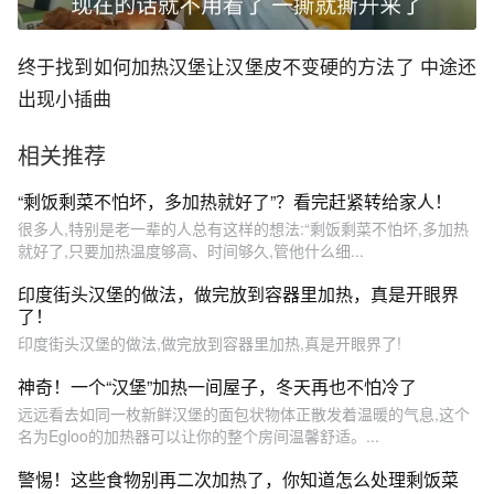
终于找到如何加热汉堡让汉堡皮不变硬的方法了 中途还
出现小插曲
相关推荐
“剩饭剩菜不怕坏，多加热就好了”？看完赶紧转给家人！
很多人,特别是老一辈的人总有这样的想法:“剩饭剩菜不怕坏,多加热
就好了,只要加热温度够高、时间够久,管他什么细...
印度街头汉堡的做法，做完放到容器里加热，真是开眼界
了！
印度街头汉堡的做法,做完放到容器里加热,真是开眼界了!
神奇！一个“汉堡”加热一间屋子，冬天再也不怕冷了
远远看去如同一枚新鲜汉堡的面包状物体正散发着温暖的气息,这个
名为Egloo的加热器可以让你的整个房间温馨舒适。...
警惕！这些食物别再二次加热了，你知道怎么处理剩饭菜