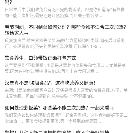
吗？
日常生活中,我们难免会有吃不完的剩饭菜。但是你知道吗?有些食
物不能二次加热,最好还是赶紧扔掉,而且关于剩饭菜...
春节期间，不同剩菜如何处理？哪些食物不适合二次加热？
转给家人→
反复加热后,维生素损失明显,硝酸盐含量较绿叶类低,隔夜后口感尚
可。处理建议:吃不完的尽快分装冷藏,可以保存1~2...
饮食养生：白领带饭正确打包方式
这里要提到“不剩蔬菜”,主要是从营养价值损失和食用口... 尤其是凉
菜,因为在制作过程中没有加热,再加上在食用过程...
汉堡真不是“垃圾食品”，这样吃营养又健康！
来源:【爱济南新闻客户端】汉堡是很多人喜爱的快餐选择,方便、美
味又饱腹。但每当提到它,总会被贴上“不健康”的...
如何处理剩饭菜？哪些菜不能二次加热？一起来看→
我们又应该如何处理剩饭菜呢?一起来看看吧。这些食物最好不要二
次加热一、菌类食物提到菌类,第一个想到的就是蘑...
警惕！几种不能二次加热的食物，吃不完最好扔掉