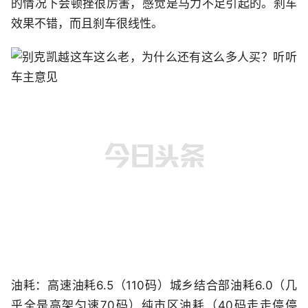
的情况下会顿挫很厉害，感觉是马力不足引起的。刹车
效果不错，而且刹车很线性。
油耗：高速油耗6.5（110码）城乡结合部油耗6.0（几
乎全是高架匀速70码）纯市区油耗（40码走走停停