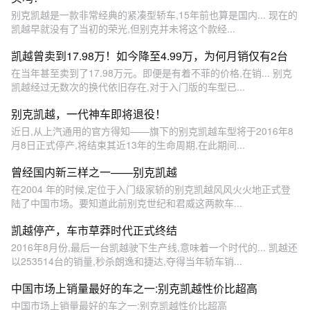
别克凯越是一款非常经典的紧凑型轿车,15年前也算是国内... 现在的
凯越早就没有了当初的荣光,但别克并未将这个款经...
凯越曾卖到17.98万！如今降至4.99万，为何月销仅有2台
在当年甚至卖到了17.98万元。即便是有着不菲的价格,在销... 别克
凯越经过无数次的换代依旧存在,对于入门版的车型已...
别克凯越，一代神车即将退役！
近日,从上汽通用的官方得知——旗下的别克凯越车型将于2016年8
月8日正式停产,将结束其近13年的生命周期,在此期间...
曾经国内新三样之一——别克凯越
在2004 年的时候,定位于入门级家轿的别克凯越风风火火地正式登
陆了中国市场。要知道此前别克世纪和君威这两款车...
凯越停产，车市草莽时代正式终结
2016年8月份,最后一台凯越驶下生产线,意味着一个时代的... 凯越还
以253514台的销量,秒杀朗逸和捷达,夺得当年轿车销...
中国市场上销量最好的车之一:别克凯越性价比超高
中国市场上销量最好的车之一:别克凯越性价比超高