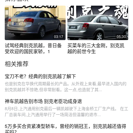
03:17
05:30
试驾经典别克凯越，昔日备
买菜车的三大金刚，别克凯
受欢迎的国民家轿，1
越的前世今生
相关推荐
宝刀不老？经典的别克凯越了解下
也是别克在华换代周期最长的产品。从外观上来看,最早进入国内的
别克凯越并不惊艳,但非常耐看。这一点,也造就了其...
神车凯越告别市场 别克老臣功成身退
8月8日,上汽通用别克最后一辆凯越驶下上海金桥工厂生产线。 在工
厂总装车间,上汽通用举行了一场简洁但温馨的退市...
5万多买合资紧凑型轿车，曾经的销冠王，别克凯越还值得
买吗？