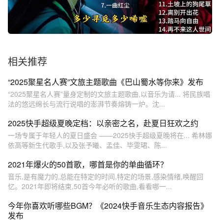
相关推荐
“2025聚星名人赛”文旅主题歌曲《巴山蜀水等你来》发布
“2025聚星名人赛”量身定制的文旅主题歌曲,以音乐为请... 将民族唱
法的悠远绵长与流行说唱的澎湃节奏熔铸一炉。沈...
2025快手超级夏晚定档：以亲密之名，赴夏日狂欢之约
一场专属于年轻人的夏日盛会 ——2025快手超级夏晚将在... 希林娜
依高等新生代歌手,以及张予曦、孟佳、毕雯珺、陈...
2021年爆火的50首歌，哪首是你的单曲循环？
音乐,是有魔力的,总能在特定的时间,特定的场景,感染情绪,唤醒回
忆。2021年即将结束,50首今年必听的歌曲,看看哪一...
今年你喜欢听哪些BGM？《2024快手音乐生态内容报告》
发布