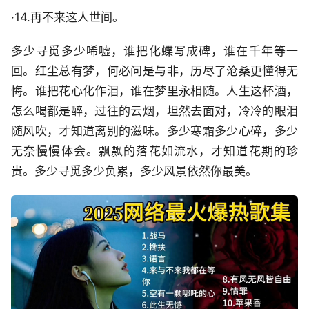
·14.再不来这人世间。
多少寻觅多少唏嘘，谁把化蝶写成碑，谁在千年等一
回。红尘总有梦，何必问是与非，历尽了沧桑更懂得无
悔。谁把花心化作泪，谁在梦里永相随。人生这杯酒，
怎么喝都是醉，过往的云烟，坦然去面对，冷冷的眼泪
随风吹，才知道离别的滋味。多少寒霜多少心碎，多少
无奈慢慢体会。飘飘的落花如流水，才知道花期的珍
贵。多少寻觅多少负累，多少风景依然你最美。