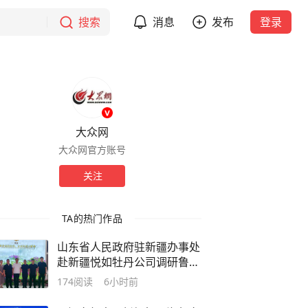
搜索
消息
发布
登录
大众网
大众网官方账号
关注
TA的热门作品
山东省人民政府驻新疆办事处
赴新疆悦如牡丹公司调研鲁疆
牡丹产业协作项目
174
阅读
6小时前