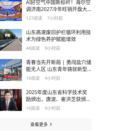
AI好空气中国新标杆！海尔空
调济南2027冷年旺销开盘大
会召开
127
阅读
7小时前
山东高速废旧护栏循环利用技
术为绿色养护赋能增效
48
阅读
9小时前
青春当先开新局 | 勇闯盐穴储
能无人区 山东青年铸就新型
电力系统 “压舱石”
16
阅读
4小时前
2025年度山东省科学技术奖
励颁出，唐波、崔洪芝获颁最
高奖！
16
阅读
9小时前
查看更多