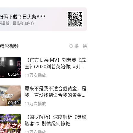
扫码下载今日头条APP
看最新、最热资讯内容
精彩视频
换一换
【官方 Live MV】刘若英《成
全》(2020刘若英陪你) #刘若
英 #成全
05:24
11万
次播放
原来不是我不适合戴黄金，是
我一直没找到适合我的黄金
😭
00:49
11万
次播放
【姆罗解析】深度解析《灵魂
骇客2》剧情缘何惊艳
21:25
11万
次播放