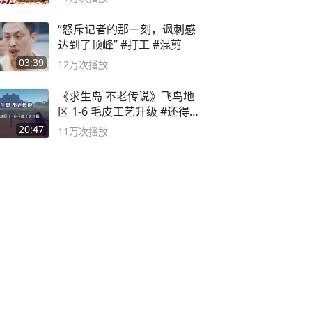
“怒斥记者的那一刻，讽刺感
达到了顶峰” #打工 #混剪
03:39
12万
次播放
《求生岛 不老传说》飞鸟地
区 1-6 毛皮工艺升级 #还得是
主机大作
20:47
11万
次播放