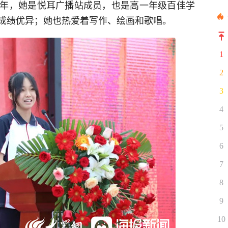
年，她是悦耳广播站成员，也是高一年级百佳学
成绩优异；她也热爱着写作、绘画和歌唱。
1
2
3
4
5
6
7
8
9
10