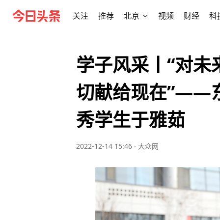
关注
推荐
北京
视频
财经
科
学子风采丨“对未
切献给现在”——
秀学生于雅茹
2022-12-14 15:46
·
大众网