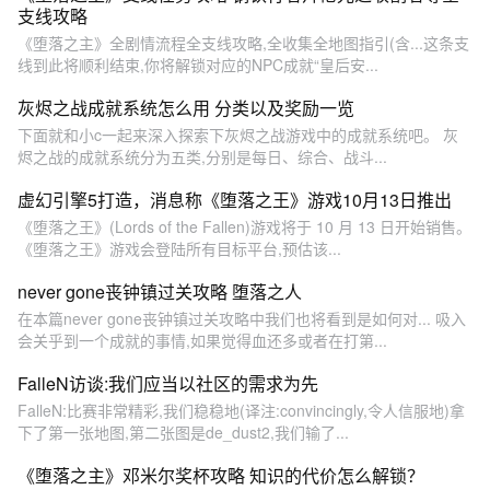
支线攻略
《堕落之主》全剧情流程全支线攻略,全收集全地图指引(含...这条支
线到此将顺利结束,你将解锁对应的NPC成就“皇后安...
灰烬之战成就系统怎么用 分类以及奖励一览
下面就和小c一起来深入探索下灰烬之战游戏中的成就系统吧。 灰
烬之战的成就系统分为五类,分别是每日、综合、战斗...
虚幻引擎5打造，消息称《堕落之王》游戏10月13日推出
《堕落之王》(Lords of the Fallen)游戏将于 10 月 13 日开始销售。
《堕落之王》游戏会登陆所有目标平台,预估该...
never gone丧钟镇过关攻略 堕落之人
在本篇never gone丧钟镇过关攻略中我们也将看到是如何对... 吸入
会关乎到一个成就的事情,如果觉得血还多或者在打第...
FalleN访谈:我们应当以社区的需求为先
FalleN:比赛非常精彩,我们稳稳地(译注:convincingly,令人信服地)拿
下了第一张地图,第二张图是de_dust2,我们输了...
《堕落之主》邓米尔奖杯攻略 知识的代价怎么解锁？