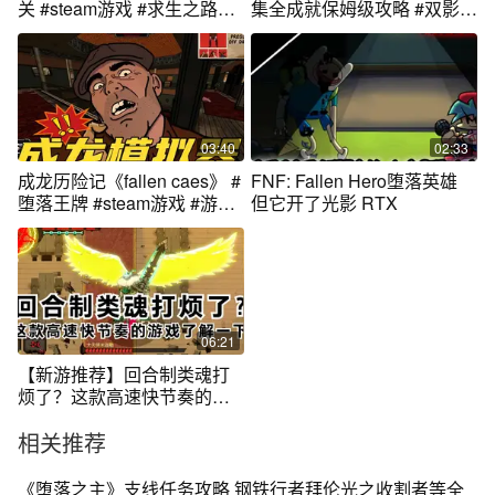
关 #steam游戏 #求生之路2
集全成就保姆级攻略 #双影奇
地图推荐
境 #双影奇境攻略 #双影奇境
全成就 #steam游戏
03:40
02:33
成龙历险记《fallen caes》 #
FNF: Fallen Hero堕落英雄
堕落王牌 #steam游戏 #游戏
但它开了光影 RTX
鉴赏家
06:21
【新游推荐】回合制类魂打
烦了？这款高速快节奏的游
戏了解一下
相关推荐
《堕落之主》支线任务攻略 钢铁行者拜伦光之收割者等全