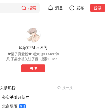
搜索
消息
发布
登录
风家CFMer沐阁
❤️强子真爱粉❤️ 老大:@CFMer•沐
风 于晏彦祖关注了我! 搜索:CFMer•
沐风 (看风哥直播，给你不尽欢乐)
关注
头条热榜
换一换
夯实基础开新局
北京暴雨