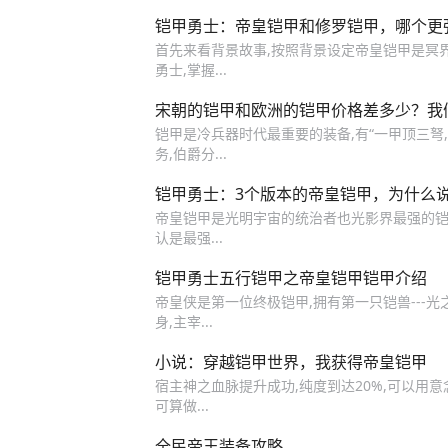
铠甲勇士：帝皇铠甲和修罗铠甲，哪个更
首先来看背景故事,按照背景设定帝皇铠甲是冥
勇士,掌握...
宋朝的铠甲和欧洲的铠甲价格差多少？我
铠甲是冷兵器时代最重要的装备,有“一甲顶三弩,
务,伯爵分...
铠甲勇士：3个版本的帝皇铠甲，为什么说
帝皇铠甲是光明宇宙的统治者也光影界最强的铠
认是最强...
铠甲勇士五行铠甲之帝皇铠甲铠甲介绍
帝皇侠是第一位终极铠甲,拥有第一只铠兽---光
身,主宰...
小说：穿越铠甲世界，我获得帝皇铠甲
宿主神之血脉提升成功,纯度到达20%,可以用意
可算做...
全民帝王装备攻略