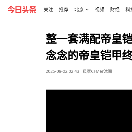
关注
推荐
北京
视频
财经
科
整一套满配帝皇
念念的帝皇铠甲
2025-08-02 02:43
·
风家CFMer沐阁