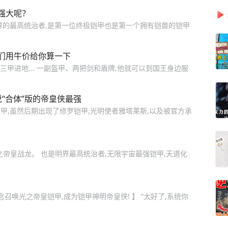
强大呢？
界的最高统治者,是第一位终极铠甲也是第一个拥有铠兽的铠甲
们用牛价给你算一下
三甲进地... 一副盔甲、两把剑和盾牌,他就可以到国王身边服
“合体”版的帝皇侠最强
甲,虽然后期出现了修罗铠甲,光明使者雅塔莱斯,以及被官方承
之帝皇战龙。 也是明界最高统治者,无限宇宙最强铠甲,天道化
念召唤光之帝皇铠甲,成为铠甲神明帝皇侠! 】 “太好了,系统你