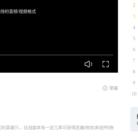
2
持的音频/视频格式
3
4
5
6
7
8
9
举报
10
英雄只... 征战副本有一定几率可获得武器(物攻)和铠甲(物