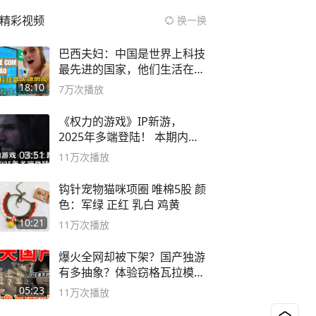
精彩视频
换一换
巴西夫妇：中国是世界上科技
最先进的国家，他们生活在
2999年
18:10
7万
次播放
《权力的游戏》IP新游，
2025年多端登陆！ 本期内容
概要
03:51
11万
次播放
钩针宠物猫咪项圈 唯棉5股 颜
色：军绿 正红 乳白 鸡黄
10:21
11万
次播放
爆火全网却被下架？国产独游
有多抽象？体验窃格瓦拉模拟
器！
05:23
11万
次播放