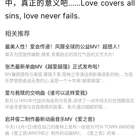
中，真正的意义吧……Love covers all
sins, love never fails.
相关推荐
最美人性！爱会传递！风靡全球的公益MV！超感人！
每天为您提供幽默,搞笑,青春励志的现代气息的文艺大片!
张杰最新单曲MV《越爱越强》正式发布啦！
MV兼顾感性与美感,寓情于景,陈映之导演运用影像迭影的构... 为音
乐梦想而奋战无畏的心,呈现一个十年来“越爱越强”...
爱与救赎的交响曲《谁可以这样爱我》
影片以1850年代加州淘金热为背景,讲述了一对年轻夫妇在残酷现实
中追寻爱情与自我救赎的故事。 影片通过细腻的情...
岩井俊二制作最新动画音乐MV《爱之音》
今天(12月1日)他在自己的推特上发布一段他为YEN TOWN BAND新
曲《爱之音(AINONE)》制作的动画MV。 《爱之音》的单...