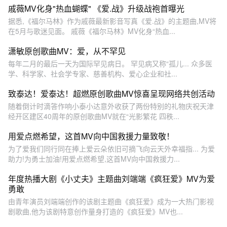
戚薇MV化身"热血蝴蝶" 《爱.战》升级战袍首曝光
据悉,《福尔马林》作为戚薇最新影音写真《爱.战》的主题曲,MV将
在5月与歌迷见面。 戚薇《福尔马林》MV化身“热血...
潇敏原创歌曲MV：爱，从不罕见
每年二月的最后一天为国际罕见病日。 罕见病又称“孤儿... 众多医
学、科学家、社会学专家、慈善机构、爱心企业和社...
致泰达！爱泰达！超燃原创歌曲MV惊喜呈现网络共创活动
随着倒计时滴答作响小泰小达意外收获了两份特别的礼物庆祝天津
经开区建区40周年的原创歌曲MV就在“光影繁花 四秩...
用爱点燃希望，这首MV向中国救援力量致敬！
为了爱我们同行同在捧上爱云朵依旧可摘飞向云天外幸福指... 为爱
助力!为勇士加油!用爱点燃希望,这首MV向中国救援力...
年度热播大剧《小丈夫》主题曲刘端端《疯狂爱》MV为爱
勇敢
由青年演员刘端端创作的该剧主题曲《疯狂爱》成为一大热门影视
剧歌曲,他为该剧特意创作量身打造的《疯狂爱》MV也...